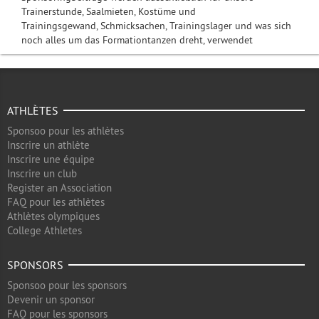
Trainerstunde, Saalmieten, Kostüme und
Trainingsgewand, Schmicksachen, Trainingslager und was sich
noch alles um das Formationtanzen dreht, verwendet
ATHLÈTES
Sponsoo pour les athlètes
Inscrire un athlète
Inscrire une équipe
Inscrire un club
Register an Association
FAQ pour les athlètes
Athlètes olympiques
College Athletes
SPONSORS
Sponsoo pour les sponsors
Devenir un sponsor
FAQ pour les sponsors