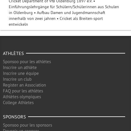
Cricket Department of VfB Oldenburg 1897 e.V. •
Einführungslehrgänge für Schülern/Schülerinnen aus Schulen
in Oldenburg • Aufbau Damen und Jugendmannschaft
innerhalb von zwei jahren • Cricket als Breiten-sport
entwickeln
ATHLÈTES
Sponsoo pour les athlètes
Inscrire un athlète
Inscrire une équipe
Inscrire un club
Register an Association
FAQ pour les athlètes
Athlètes olympiques
College Athletes
SPONSORS
Sponsoo pour les sponsors
Devenir un sponsor