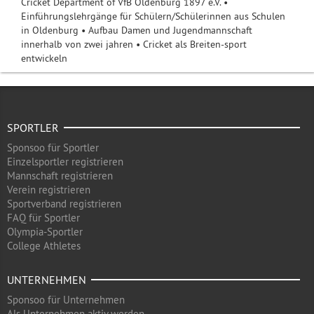
Cricket Department of VfB Oldenburg 1897 e.V. •
Einführungslehrgänge für Schülern/Schülerinnen aus Schulen
in Oldenburg • Aufbau Damen und Jugendmannschaft
innerhalb von zwei jahren • Cricket als Breiten-sport
entwickeln
SPORTLER
Sponsoo für Sportler
Einzelsportler registrieren
Mannschaft registrieren
Verein registrieren
Sportverband registrieren
FAQ für Sportler
Olympia-Sportler
College Athletes
UNTERNEHMEN
Sponsoo für Unternehmen
Als Unternehmen aktiv werden