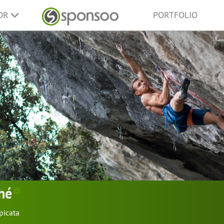
SOR
PORTFOLIO
ohé
picata