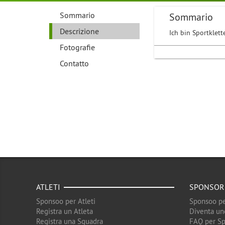
Sommario
Sommario
Descrizione
Ich bin Sportklet
Fotografie
Contatto
ATLETI
SPONSOR
Sponsoo per Atleti
Sponsoo pe
Registra un Atleta
Diventa un
Registra una Squadra
FAQ per S