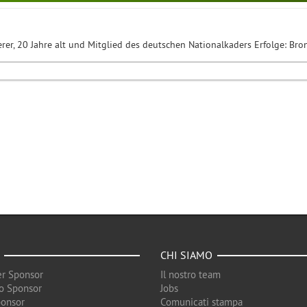
terer, 20 Jahre alt und Mitglied des deutschen Nationalkaders Erfolge: 
CHI SIAMO
r Sponsor
Il nostro team
o Sponsor
Jobs
ponsor
Comunicati stampa