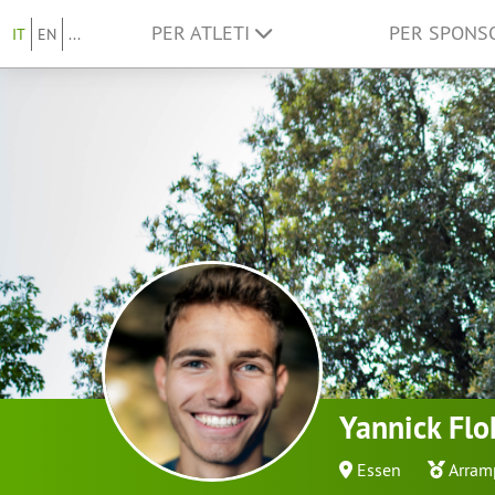
PER ATLETI
PER SPON
IT
EN
...
Yannick Fl
Essen
Arram