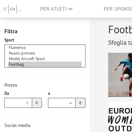
PER ATLETI
PER SPON
IT
EN
...
Footb
Filtra
Sport
Sfoglia t
Prezzo
Da
a
€
€
Social media