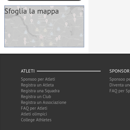
Sfoglia la mappa
ATLETI
SPONSOR
Sponsoo per Atleti
Sponsoo pe
Registra un Atleta
Diventa un
Registra una Squadra
FAQ per S
Registra un Club
Registra un Associazione
FAQ per Atleti
Atleti olimpici
College Athletes