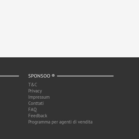
SPONSOO ®
T&C
Privacy
Impressum
Conttati
FAQ
Feedback
Programma per agenti di vendita