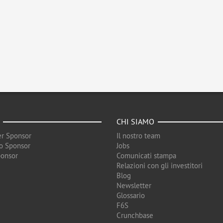
CHI SIAMO
r Sponsor
Il nostro team
o Sponsor
Jobs
ponsor
Comunicati stampa
Relazioni con gli investitori
Blog
Newsletter
Glossario
F6S
Crunchbase