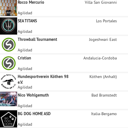
Rocco Mercurio
Villa San Giovanni
Agilidad
SEA TITANS
Los Portales
Agilidad
Throwball Tournament
Jogeshwari East
Agilidad
Cristian
Andalucia-Cordoba
Agilidad
Hundesportverein Köthen 98
Köthen (Anhalt)
e.V.
Agilidad
Nico Wohlgemuth
Bad Bramstedt
Agilidad
BG DOG HOME ASD
Italia-Bergamo
Agilidad