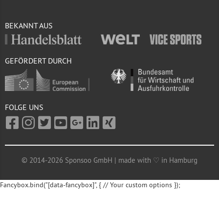
BEKANNT AUS
GEFÖRDERT DURCH
FOLGE UNS
© 2014-2026 Sponsoo GmbH | made with ♡ in Hamburg
Fancybox.bind("[data-fancybox]", { // Your custom options });