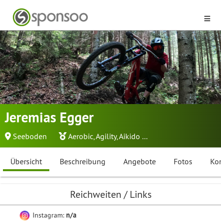
Jeremias Egger
Seeboden
Aerobic
,
Agility
,
Aikido
...
Übersicht
Beschreibung
Angebote
Fotos
Ko
Reichweiten / Links
Instagram:
n/a