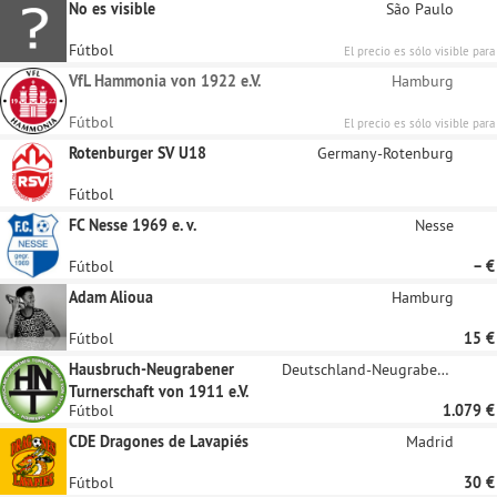
patrocinadores registrados.
No es visible
São Paulo
Fútbol
El precio es sólo visible para
patrocinadores registrados.
VfL Hammonia von 1922 e.V.
Hamburg
Fútbol
El precio es sólo visible para
patrocinadores registrados.
Rotenburger SV U18
Germany-Rotenburg
Fútbol
FC Nesse 1969 e. v.
Nesse
Fútbol
– €
Adam Alioua
Hamburg
Fútbol
15 €
Hausbruch-Neugrabener
Deutschland-Neugraben-Fischbek
Turnerschaft von 1911 e.V.
Fútbol
1.079 €
CDE Dragones de Lavapiés
Madrid
Fútbol
30 €