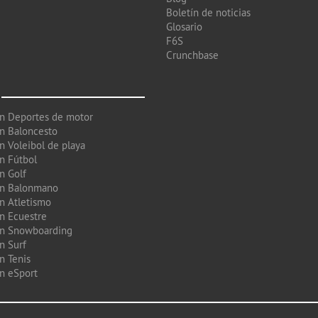
Boletín de noticias
Glosario
F6S
Crunchbase
en Deportes de motor
en Baloncesto
n Voleibol de playa
en Fútbol
n Golf
en Balonmano
en Atletismo
en Ecuestre
en Snowboarding
n Surf
n Tenis
en eSport