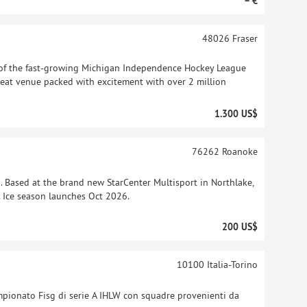
– €
48026
Fraser
f the fast-growing Michigan Independence Hockey League
-seat venue packed with excitement with over 2 million
1.300 US$
76262
Roanoke
Based at the brand new StarCenter Multisport in Northlake,
ic. Ice season launches Oct 2026.
200 US$
10100
Italia-Torino
mpionato Fisg di serie A IHLW con squadre provenienti da