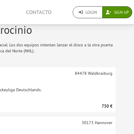
CONTACTO
LOGIN
SIGN UP
trocinio
ial. Los dos equipos intentan lanzar el disco a la otra puerta
ca del Norte (NHL).
84478
Waldkraiburg
ockeyliga Deutschlands.
750 €
30173
Hannover