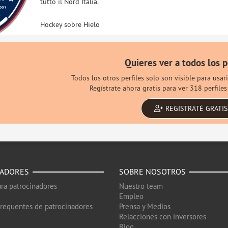
tutto il Nord Italia.
Hockey sobre Hielo
Quieres ver a todos los p
Todos los otros perfiles solo son visible para usa
Regístrate ahora gratis para ver 318 perfile
REGISTRATÉ GRATIS
NADORES
SOBRE NOSOTROS
ra patrocinadores
Nuestro team
Empleo
frequentes de patrocinadores
Prensa y Medios
Relacciones con inversores
Blog