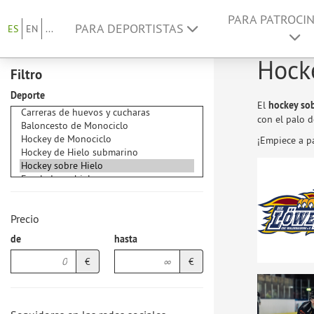
PARA PATROCI
PARA DEPORTISTAS
ES
EN
...
Hocke
Filtro
Deporte
El
hockey sob
con el palo d
¡Empiece a p
Precio
de
hasta
€
€