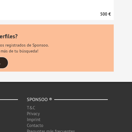
500 €
erfiles?
rios registrados de Sponsoo.
s más de tu búsqueda!
.
SPONSOO ®
T&C
Privacy
Imprint
Contacto
Preguntas más frecuentes