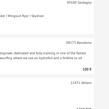
09100
Sardegna
der | Wingsuit flyer | Skydiver
08173
Barcelona
ineer, dedicated and fully training in one of the fastest
itesurfing where we use an hydrofoil and a foilkite to x4
100 €
11471
Athens