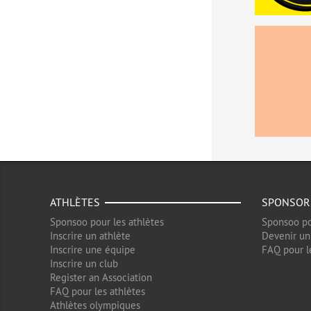
ATHLÈTES
SPONSOR
Sponsoo pour les athlètes
Sponsoo po
Inscrire un athlète
Devenir un
Inscrire une équipe
FAQ pour l
Inscrire un club
Register an Association
FAQ pour les athlètes
Athlètes olympiques