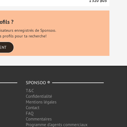
1 320 $US
ofils ?
ilisateurs enregistrés de Sponsoo.
s profils pour ta recherche!
MENT
SPONSOO ®
T&C
Confidentialité
Mentions légales
Contact
FAQ
Commentaires
Programme d'agents commerciaux