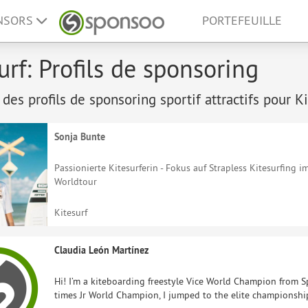
ONSORS
PORTEFEUILLE
urf: Profils de sponsoring
 des profils de sponsoring sportif attractifs pour Ki
Sonja Bunte
Passionierte Kitesurferin - Fokus auf Strapless Kitesurfing 
Worldtour
Kitesurf
Claudia León Martínez
Hi! I’m a kiteboarding freestyle Vice World Champion from Sp
times Jr World Champion, I jumped to the elite championshi