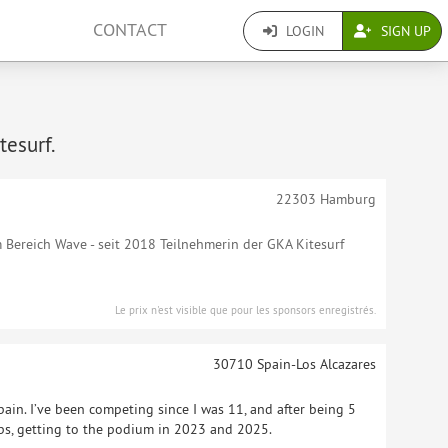
CONTACT
LOGIN
SIGN UP
tesurf.
22303
Hamburg
im Bereich Wave - seit 2018 Teilnehmerin der GKA Kitesurf
Le prix n'est visible que pour les sponsors enregistrés.
30710
Spain-Los Alcazares
ain. I’ve been competing since I was 11, and after being 5
ps, getting to the podium in 2023 and 2025.