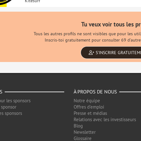
Kitesurf
Tu veux voir tous les pr
Tous les autres profils ne sont visibles que pour les ut
Inscris-toi gratuitement pour consulter 69 d'autre
S'INSCRIRE GRATUITE
S
À PROPOS DE NOUS
ur les sponsors
Notre équipe
 sponsor
Offres d'emploi
es sponsors
Presse et médias
Relations avec les investisseurs
Blog
Newsletter
Glossaire