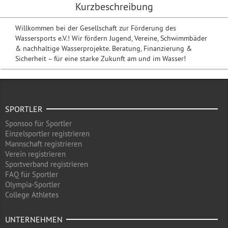
Kurzbeschreibung
Willkommen bei der Gesellschaft zur Förderung des
Wassersports e.V.! Wir fördern Jugend, Vereine, Schwimmbäder
& nachhaltige Wasserprojekte. Beratung, Finanzierung &
Sicherheit – für eine starke Zukunft am und im Wasser!
SPORTLER
Sponsoo für Sportler
Einzelsportler registrieren
Mannschaft registrieren
Verein registrieren
Sportverband registrieren
FAQ für Sportler
Olympia-Sportler
College Athletes
UNTERNEHMEN