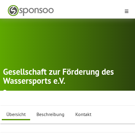
Gesellschaft zur Förderung des
Wassersports e.V.
Hockenheim
Drachenboot
,
Kanupolo
,
Kanurennsport
...
Übersicht
Beschreibung
Kontakt