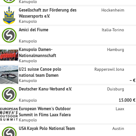
Kanupolo
Gesellschaft zur Förderung des
Hockenheim
Wassersports e.V.
Kanupolo
Amici del Fiume
Italia-Torino
Kanupolo
Kanupolo Damen-
Hamburg
Nationalmannschaft
Kanupolo
U21 suisse Canoe polo
Rapperswil Jona
national team Damen
Kanupolo
– €
Deutscher Kanu-Verband e.V.
Duisburg
Kanupolo
15.000 €
European Women's Outdoor
Laax
Summit in Flims Laax Falera
Kanupolo
USA Kayak Polo National Team
Austin