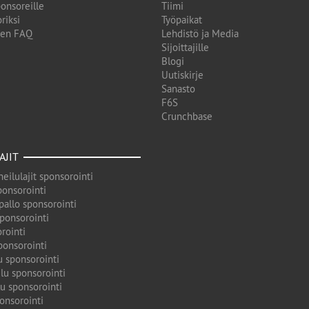
onsoreille
Tiimi
riksi
Työpaikat
den FAQ
Lehdistö ja Media
Sijoittajille
Blogi
Uutiskirje
Sanasto
F6S
Crunchbase
AJIT
eilulajit sponsorointi
ponsorointi
pallo sponsorointi
sponsorointi
rointi
ponsorointi
u sponsorointi
lu sponsorointi
u sponsorointi
onsorointi