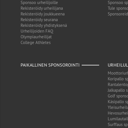
Sponsoo urheilijoille
Sponsoo sp
Rekisteröidy urheilijana
Tule sponso
Rekisteröidy joukkueena
Sponsorei
Rekisteröidy seurana
Rekisteröidy yhdistyksenä
Urheilijoiden FAQ
Olympiaurheilijat
College Athletes
PAIKALLINEN SPONSOROINTI
URHEILUL
Moottoriurh
Koripallo s
Rantalento
Jalkapallo 
Golf sponso
Käsipallo s
Yleisurheil
Hevosurhei
Lumilautail
Surffaus sp