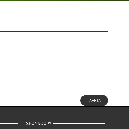
LÄHETÄ
SPONSOO ®