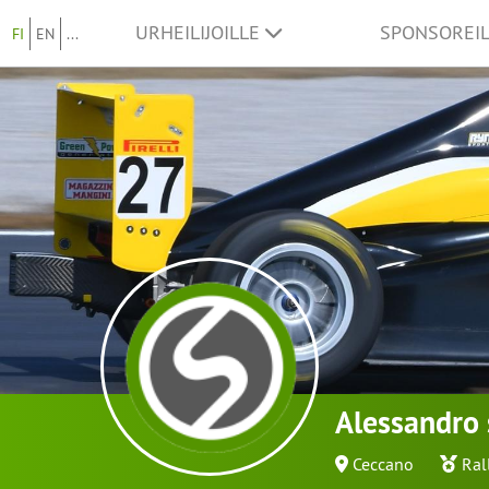
URHEILIJOILLE
SPONSOREI
FI
EN
...
Alessandro 
Ceccano
Ral