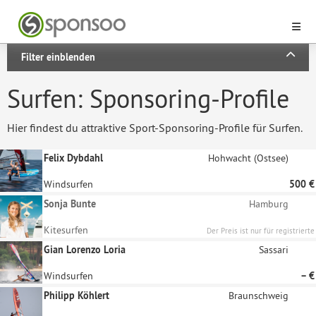
Filter einblenden
Surfen: Sponsoring-Profile
Hier findest du attraktive Sport-Sponsoring-Profile für Surfen.
Felix Dybdahl
Hohwacht (Ostsee)
Windsurfen
500 €
Sonja Bunte
Hamburg
Kitesurfen
Der Preis ist nur für registrierte
Unternehmen sichtbar
Gian Lorenzo Loria
Sassari
Windsurfen
– €
Philipp Köhlert
Braunschweig