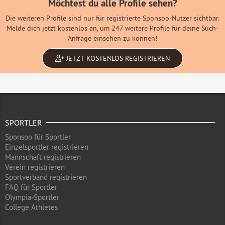
Möchtest du alle Profile sehen?
Die weiteren Profile sind nur für registrierte Sponsoo-Nutzer sichtbar.
Melde dich jetzt kostenlos an, um 247 weitere Profile für deine Such-
Anfrage einsehen zu können!
JETZT KOSTENLOS REGISTRIEREN
SPORTLER
Sponsoo für Sportler
Einzelsportler registrieren
Mannschaft registrieren
Verein registrieren
Sportverband registrieren
FAQ für Sportler
Olympia-Sportler
College Athletes