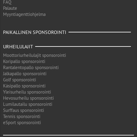
FAQ
Palaute
Myyntiagenttiohjelma
PAIKALLINEN SPONSOROINTI
URHEILULAJIT
Moottoriurheilulajit sponsorointi
Koripallo sponsorointi
Rantalentopallo sponsorointi
Jalkapallo sponsorointi
Golf sponsorointi
Käsipallo sponsorointi
Yleisurheilu sponsorointi
Hevosurheilu sponsorointi
Lumilautailu sponsorointi
Surffaus sponsorointi
Tennis sponsorointi
eSport sponsorointi