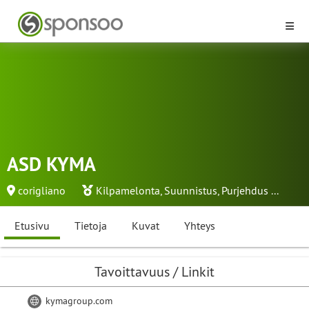
ASD KYMA
corigliano
Kilpamelonta
,
Suunnistus
,
Purjehdus
...
Etusivu
Tietoja
Kuvat
Yhteys
Tavoittavuus / Linkit
kymagroup.com