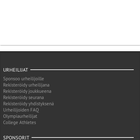
URHEILIJAT
Sponsoo urheilijoille
Rekisteröidy urheilijana
Rekisteröidy joukkueena
Rekisteröidy seurana
Rekisteröidy yhdistyksenä
Urheilijoiden FAQ
Olympiaurheilijat
College Athletes
SPONSORIT