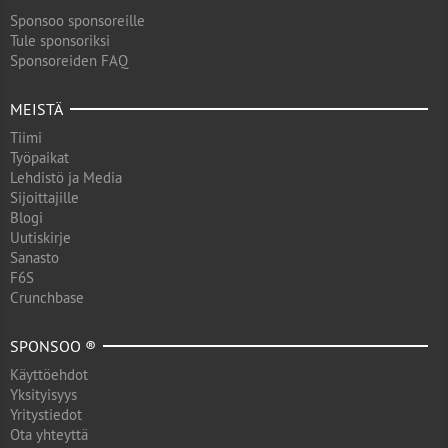
Sponsoo sponsoreille
Tule sponsoriksi
Sponsoreiden FAQ
MEISTÄ
Tiimi
Työpaikat
Lehdistö ja Media
Sijoittajille
Blogi
Uutiskirje
Sanasto
F6S
Crunchbase
SPONSOO ®
Käyttöehdot
Yksityisyys
Yritystiedot
Ota yhteyttä