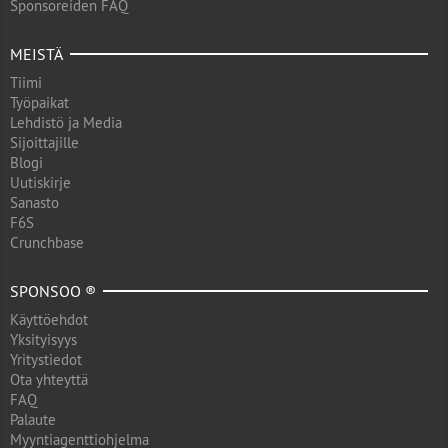
Sponsoreiden FAQ
MEISTÄ
Tiimi
Työpaikat
Lehdistö ja Media
Sijoittajille
Blogi
Uutiskirje
Sanasto
F6S
Crunchbase
SPONSOO ®
Käyttöehdot
Yksityisyys
Yritystiedot
Ota yhteyttä
FAQ
Palaute
Myyntiagenttiohjelma