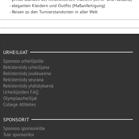
- eleganten Kleidern und Outfits (Maßanfertigung)
- Reisen zu den Turnierstandorten in aller Welt
URHEILIJAT
Sponsoo urheilijoille
Rekisteröidy urheilijana
Rekisteröidy joukkueena
Rekisteröidy seurana
Rekisteröidy yhdistyksenä
Urheilijoiden FAQ
Olympiaurheilijat
College Athletes
SPONSORIT
Sponsoo sponsoreille
Tule sponsoriksi