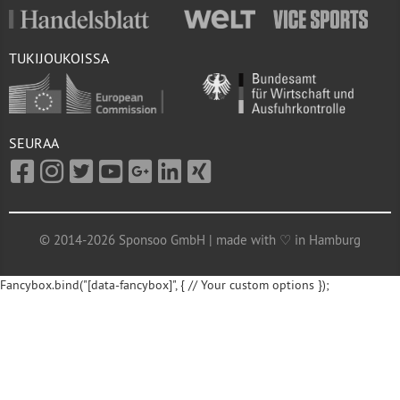
TUKIJOUKOISSA
SEURAA
© 2014-2026 Sponsoo GmbH | made with ♡ in Hamburg
Fancybox.bind("[data-fancybox]", { // Your custom options });