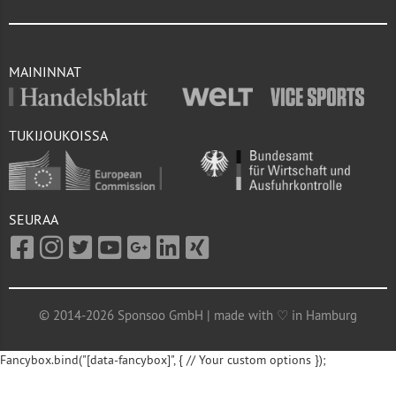
MAININNAT
TUKIJOUKOISSA
SEURAA
© 2014-2026 Sponsoo GmbH | made with ♡ in Hamburg
Fancybox.bind("[data-fancybox]", { // Your custom options });