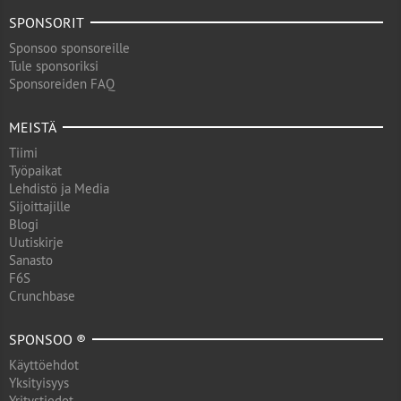
SPONSORIT
Sponsoo sponsoreille
Tule sponsoriksi
Sponsoreiden FAQ
MEISTÄ
Tiimi
Työpaikat
Lehdistö ja Media
Sijoittajille
Blogi
Uutiskirje
Sanasto
F6S
Crunchbase
SPONSOO ®
Käyttöehdot
Yksityisyys
Yritystiedot