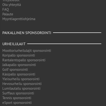
Ota yhteyttä
FAQ
Palaute
Myyntiagenttiohjelma
PAIKALLINEN SPONSOROINTI
URHEILULAJIT
Moottoriurheilulajit sponsorointi
Koripallo sponsorointi
Rantalentopallo sponsorointi
Jalkapallo sponsorointi
Golf sponsorointi
Käsipallo sponsorointi
Yleisurheilu sponsorointi
Hevosurheilu sponsorointi
Lumilautailu sponsorointi
Surffaus sponsorointi
Tennis sponsorointi
eSport sponsorointi