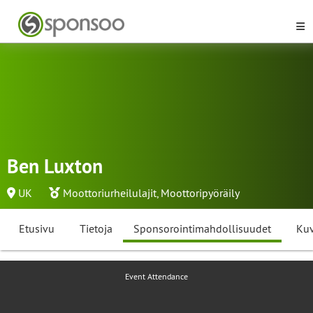
Ben Luxton
UK
Moottoriurheilulajit
,
Moottoripyöräily
Etusivu
Tietoja
Sponsorointimahdollisuudet
Kuv
Event Attendance