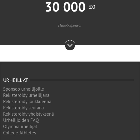
30 000
£0
Haupt-Sponsor
URHEILIJAT
Sponsoo urheilijoille
Rekisteröidy urheilijana
Rekisteröidy joukkueena
Rekisteröidy seurana
Rekisteröidy yhdistyksenä
Urheilijoiden FAQ
Olympiaurheilijat
College Athletes