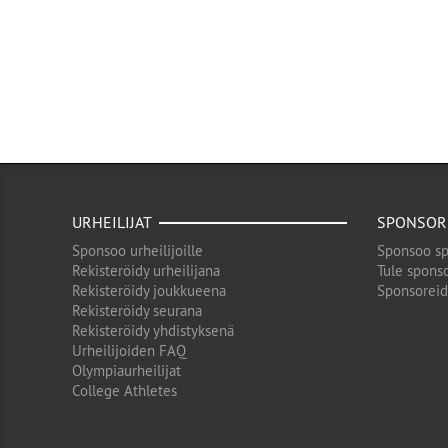
URHEILIJAT
SPONSOR
Sponsoo urheilijoille
Sponsoo sp
Rekisteröidy urheilijana
Tule sponso
Rekisteröidy joukkueena
Sponsorei
Rekisteröidy seurana
Rekisteröidy yhdistyksenä
Urheilijoiden FAQ
Olympiaurheilijat
College Athletes