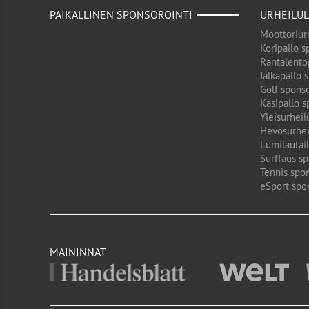
PAIKALLINEN SPONSOROINTI
URHEILUL
Moottoriurh
Koripallo s
Rantalento
Jalkapallo 
Golf sponso
Käsipallo s
Yleisurheil
Hevosurhei
Lumilautail
Surffaus sp
Tennis spon
eSport spo
MAININNAT