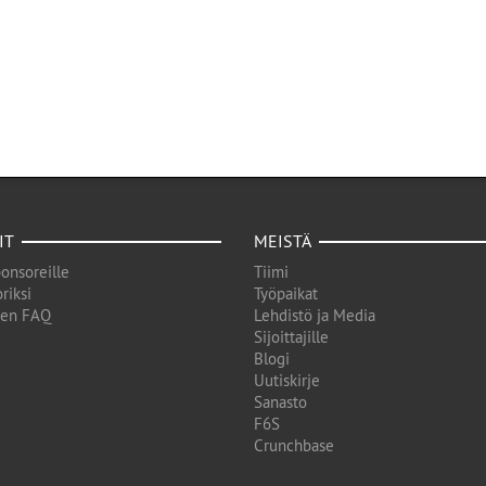
IT
MEISTÄ
onsoreille
Tiimi
riksi
Työpaikat
den FAQ
Lehdistö ja Media
Sijoittajille
Blogi
Uutiskirje
Sanasto
F6S
Crunchbase