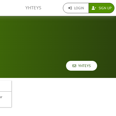
YHTEYS
LOGIN
SIGN UP
YHTEYS
or