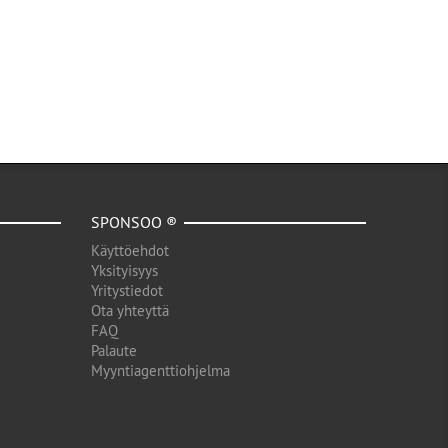
SPONSOO ®
Käyttöehdot
Yksityisyys
Yritystiedot
Ota yhteyttä
FAQ
Palaute
Myyntiagenttiohjelma