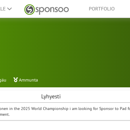
LLE
PORTFOLIO
gäu
Ammunta
Lyhyesti
ionen in the 2025 World Championship i am looking for Sponsor to Pad f
pment.