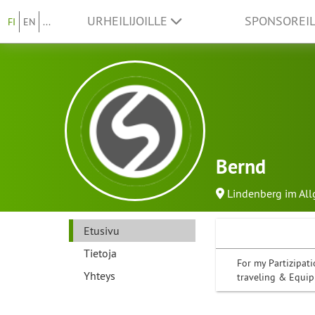
URHEILIJOILLE
SPONSOREI
FI
EN
...
Bernd
Lindenberg im All
Etusivu
Tietoja
For my Partizipat
Yhteys
traveling & Equi