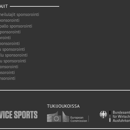
AJIT
eilulajit sponsorointi
ponsorointi
pallo sponsorointi
sponsorointi
rointi
ponsorointi
u sponsorointi
lu sponsorointi
u sponsorointi
onsorointi
sorointi
nsorointi
TUKIJOUKOISSA