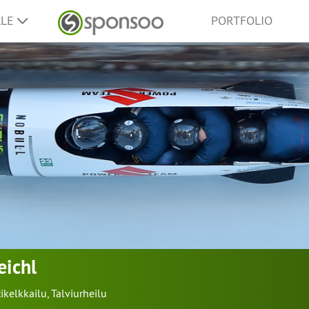
LLE
PORTFOLIO
eichl
tikelkkailu
,
Talviurheilu