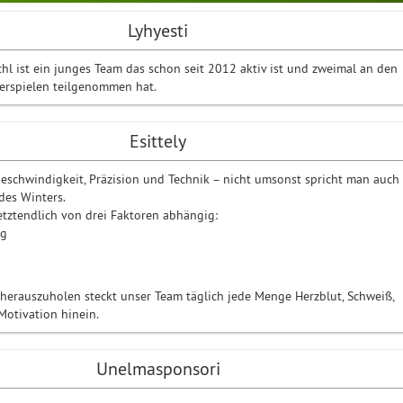
Lyhyesti
hl ist ein junges Team das schon seit 2012 aktiv ist und zweimal an den
erspielen teilgenommen hat.
Esittely
Geschwindigkeit, Präzision und Technik – nicht umsonst spricht man auch
des Winters.
letztendlich von drei Faktoren abhängig:
ng
erauszuholen steckt unser Team täglich jede Menge Herzblut, Schweiß,
otivation hinein.
Unelmasponsori