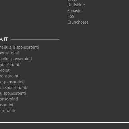
Uutiskirje
Sanasto
F6S
Crunchbase
AJIT
eilulajit sponsorointi
ponsorointi
pallo sponsorointi
sponsorointi
rointi
ponsorointi
u sponsorointi
lu sponsorointi
u sponsorointi
onsorointi
sorointi
nsorointi