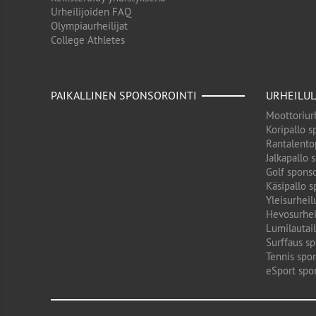
Urheilijoiden FAQ
Olympiaurheilijat
College Athletes
PAIKALLINEN SPONSOROINTI
URHEILUL
Moottoriurh
Koripallo s
Rantalento
Jalkapallo 
Golf sponso
Käsipallo s
Yleisurheil
Hevosurhei
Lumilautail
Surffaus sp
Tennis spon
eSport spo