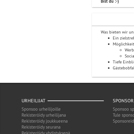
Bist du :-)
Was bieten wir un
Ein zielstr
Möglichkeit
Werb
Soci
Tiefe Einbl
Gästebobfah
URHEILIJAT
SPONSOR
Sponsoo urheilijoille
Sponsoo sp
Rekisteröidy urheilijana
Tule sponso
Rekisteröidy joukkueena
Sponsorei
Rekisteröidy seurana
Rekisteröidy yhdistyksenä