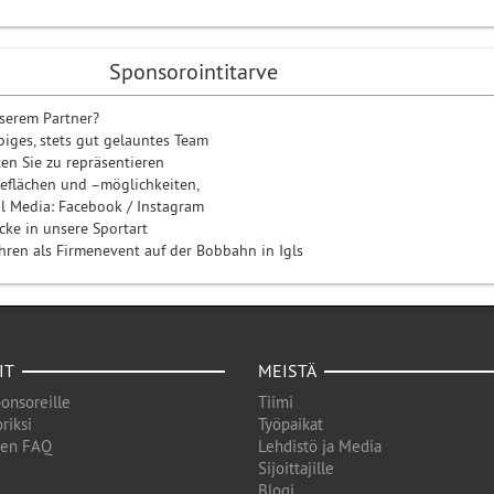
Sponsorointitarve
serem Partner?
ebiges, stets gut gelauntes Team
en Sie zu repräsentieren
eflächen und –möglichkeiten,
al Media: Facebook / Instagram
icke in unsere Sportart
ren als Firmenevent auf der Bobbahn in Igls
IT
MEISTÄ
onsoreille
Tiimi
riksi
Työpaikat
den FAQ
Lehdistö ja Media
Sijoittajille
Blogi