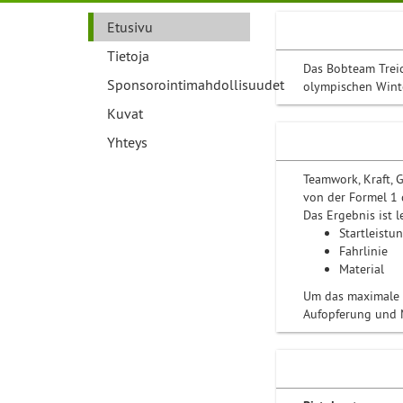
Etusivu
Tietoja
Das Bobteam Treic
Sponsorointimahdollisuudet
olympischen Wint
Kuvat
Yhteys
Teamwork, Kraft, 
von der Formel 1 
Das Ergebnis ist 
Startleistu
Fahrlinie
Material
Um das maximale h
Aufopferung und M