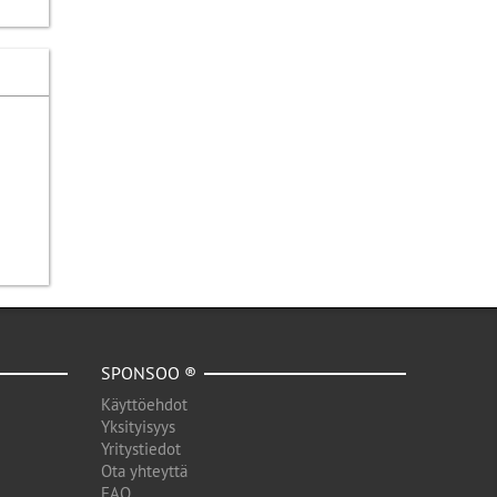
SPONSOO ®
Käyttöehdot
Yksityisyys
Yritystiedot
Ota yhteyttä
FAQ