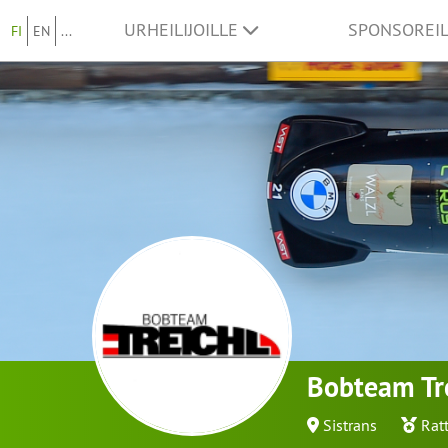
URHEILIJOILLE
SPONSOREI
FI
EN
...
Bobteam Tr
Sistrans
Rat