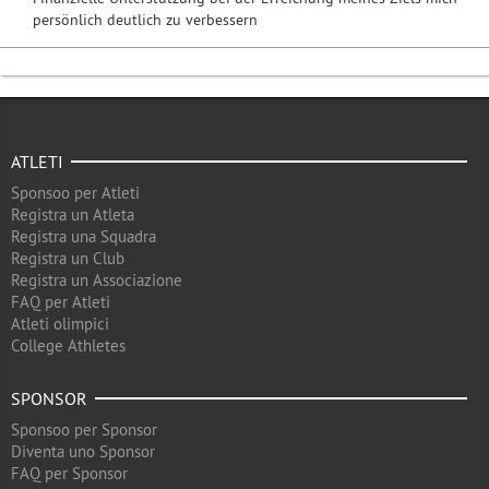
persönlich deutlich zu verbessern
ATLETI
Sponsoo per Atleti
Registra un Atleta
Registra una Squadra
Registra un Club
Registra un Associazione
FAQ per Atleti
Atleti olimpici
College Athletes
SPONSOR
Sponsoo per Sponsor
Diventa uno Sponsor
FAQ per Sponsor