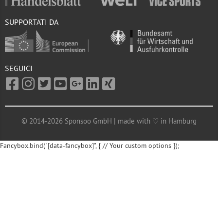
SUPPORTATI DA
SEGUICI
© 2014-2026 Sponsoo GmbH | made with ♡ in Hamburg
Fancybox.bind("[data-fancybox]", { // Your custom options });