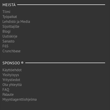
MEISTÄ
Tiimi
Työpaikat
Lehdistö ja Media
Sijoittajille
Blogi
Uutiskirje
Sanasto
F6S
Crunchbase
SPONSOO ®
Käyttöehdot
Yksityisyys
Yritystiedot
Ota yhteyttä
FAQ
Palaute
Myyntiagenttiohjelma