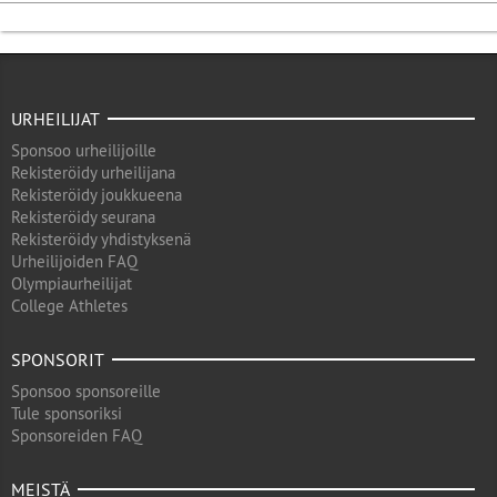
URHEILIJAT
Sponsoo urheilijoille
Rekisteröidy urheilijana
Rekisteröidy joukkueena
Rekisteröidy seurana
Rekisteröidy yhdistyksenä
Urheilijoiden FAQ
Olympiaurheilijat
College Athletes
SPONSORIT
Sponsoo sponsoreille
Tule sponsoriksi
Sponsoreiden FAQ
MEISTÄ