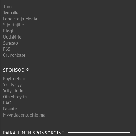
Tiimi
Työpaikat
Lehdistö ja Media
Sijoittajille
Blogi
Uutiskirje
Sanasto
F6S
Crunchbase
SPONSOO ®
Käyttöehdot
Yksityisyys
Yritystiedot
Ota yhteyttä
FAQ
Palaute
Myyntiagenttiohjelma
PAIKALLINEN SPONSOROINTI