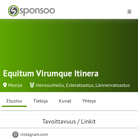
Equitum Virumque Itinera
Monza
Hevosurheilu
,
Esteratsastus
,
Lännenratsastus
Etusivu
Tietoja
Kuvat
Yhteys
Tavoittavuus / Linkit
instagram.com