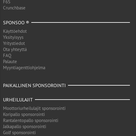
F6S
Crunchbase
SPONSOO ®
Käyttöehdot
Yksityisyys
Yritystiedot
Ota yhteyttä
FAQ
Palaute
Myyntiagenttiohjelma
PAIKALLINEN SPONSOROINTI
URHEILULAJIT
Moottoriurheilulajit sponsorointi
Koripallo sponsorointi
Rantalentopallo sponsorointi
Jalkapallo sponsorointi
Golf sponsorointi