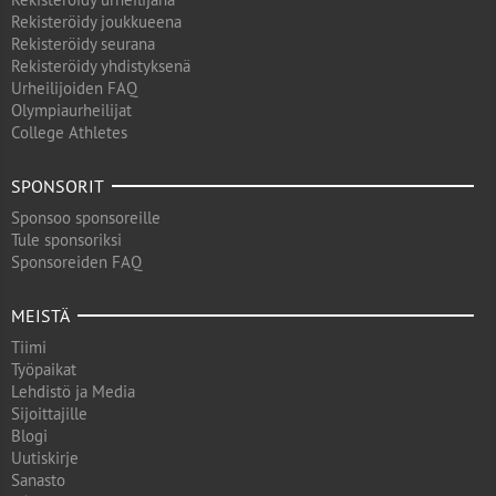
Rekisteröidy joukkueena
Rekisteröidy seurana
Rekisteröidy yhdistyksenä
Urheilijoiden FAQ
Olympiaurheilijat
College Athletes
SPONSORIT
Sponsoo sponsoreille
Tule sponsoriksi
Sponsoreiden FAQ
MEISTÄ
Tiimi
Työpaikat
Lehdistö ja Media
Sijoittajille
Blogi
Uutiskirje
Sanasto