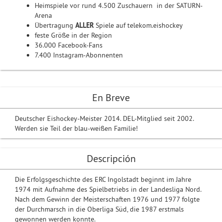
Heimspiele vor rund 4.500 Zuschauern in der SATURN-
Arena
Übertragung
ALLER
Spiele auf telekom.eishockey
feste Größe in der Region
36.000 Facebook-Fans
7.400 Instagram-Abonnenten
En Breve
Deutscher Eishockey-Meister 2014. DEL-Mitglied seit 2002.
Werden sie Teil der blau-weißen Familie!
Descripción
Die Erfolgsgeschichte des ERC Ingolstadt beginnt im Jahre
1974 mit Aufnahme des Spielbetriebs in der Landesliga Nord.
Nach dem Gewinn der Meisterschaften 1976 und 1977 folgte
der Durchmarsch in die Oberliga Süd, die 1987 erstmals
gewonnen werden konnte.