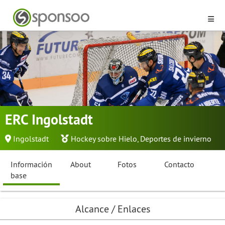
ERC Ingolstadt
Ingolstadt
Hockey sobre Hielo
,
Deportes de invierno
Información
About
Fotos
Contacto
base
Alcance / Enlaces