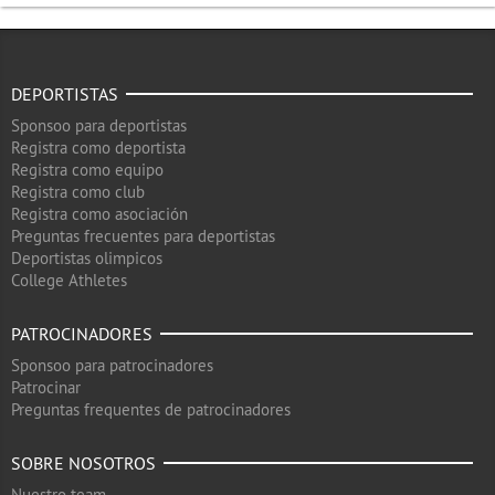
DEPORTISTAS
Sponsoo para deportistas
Registra como deportista
Registra como equipo
Registra como club
Registra como asociación
Preguntas frecuentes para deportistas
Deportistas olimpicos
College Athletes
PATROCINADORES
Sponsoo para patrocinadores
Patrocinar
Preguntas frequentes de patrocinadores
SOBRE NOSOTROS
Nuestro team