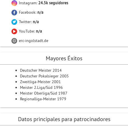
Instagram:
24.5k seguidores
Facebook:
n/a
Twitter:
n/a
YouTube:
n/a
erc-ingolstadt.de
Mayores Éxitos
Deutscher Meister 2014
Deutscher Pokalsieger 2005
Zweitliga-Meister 2001
Meister 2.Liga/Süd 1996
Meister Oberliga/Süd 1987
Regionalliga-Meister 1979
Datos principales para patrocinadores