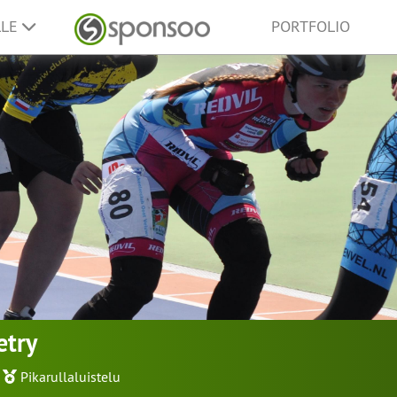
LLE
PORTFOLIO
etry
Pikarullaluistelu