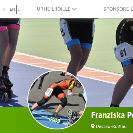
URHEILIJOILLE
SPONSOREI
FI
EN
...
Franziska P
Dessau-Roßlau