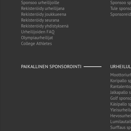
Sponsoo urheilijoille
Sponsoo sp
Rekisteröidy urheilijana
Tule sponso
Rekisteröidy joukkueena
Sponsorei
Rekisteröidy seurana
Rekisteröidy yhdistyksenä
Urheilijoiden FAQ
Olympiaurheilijat
College Athletes
PAIKALLINEN SPONSOROINTI
URHEILUL
Moottoriurh
Koripallo s
Rantalento
Jalkapallo 
Golf sponso
Käsipallo s
Yleisurheil
Hevosurhei
Lumilautail
Surffaus sp