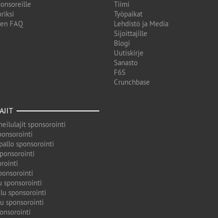
onsoreille
Tiimi
riksi
Työpaikat
den FAQ
Lehdistö ja Media
Sijoittajille
Blogi
Uutiskirje
Sanasto
F6S
Crunchbase
AJIT
eilulajit sponsorointi
ponsorointi
pallo sponsorointi
sponsorointi
rointi
ponsorointi
u sponsorointi
lu sponsorointi
u sponsorointi
onsorointi