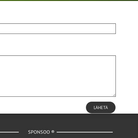
LÄHETÄ
SPONSOO ®