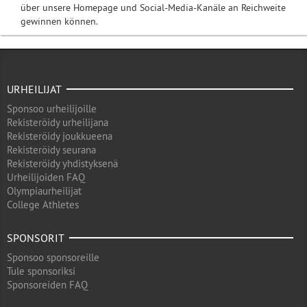
über unsere Homepage und Social-Media-Kanäle an Reichweite
gewinnen können.
URHEILIJAT
Sponsoo urheilijoille
Rekisteröidy urheilijana
Rekisteröidy joukkueena
Rekisteröidy seurana
Rekisteröidy yhdistyksenä
Urheilijoiden FAQ
Olympiaurheilijat
College Athletes
SPONSORIT
Sponsoo sponsoreille
Tule sponsoriksi
Sponsoreiden FAQ