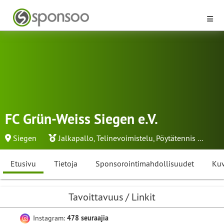
FC Grün-Weiss Siegen e.V.
Siegen
Jalkapallo
,
Telinevoimistelu
,
Pöytätennis
...
Etusivu
Tietoja
Sponsorointimahdollisuudet
Kuv
Tavoittavuus / Linkit
Instagram:
478 seuraajia