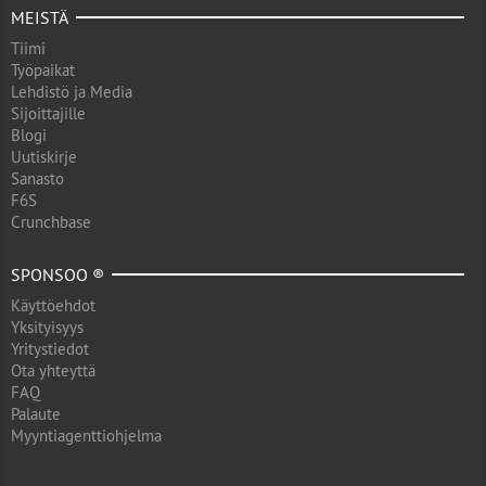
MEISTÄ
Tiimi
Työpaikat
Lehdistö ja Media
Sijoittajille
Blogi
Uutiskirje
Sanasto
F6S
Crunchbase
SPONSOO ®
Käyttöehdot
Yksityisyys
Yritystiedot
Ota yhteyttä
FAQ
Palaute
Myyntiagenttiohjelma