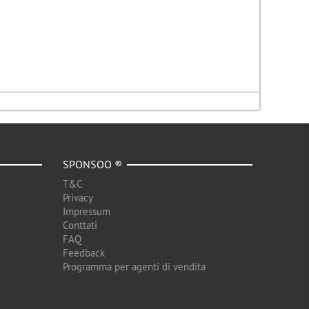
SPONSOO ®
T&C
Privacy
Impressum
Conttati
FAQ
Feedback
Programma per agenti di vendita