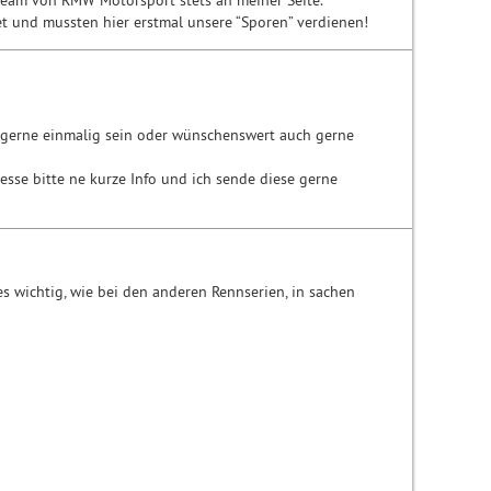
Team von RMW Motorsport stets an meiner Seite.
tet und mussten hier erstmal unsere “Sporen” verdienen!
n gerne einmalig sein oder wünschenswert auch gerne
esse bitte ne kurze Info und ich sende diese gerne
es wichtig, wie bei den anderen Rennserien, in sachen