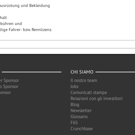
sausrüstung und Bekleidung
halt
ebühren und
ige Fahrer- bzw. Rennlizenz.
CHI SIAMO
r Sponsor
Il nostro team
o Sponsor
Jobs
ponsor
Comunicati stampa
Relazioni con gli investitori
Blog
Newsletter
Glossario
F6S
Crunchbase