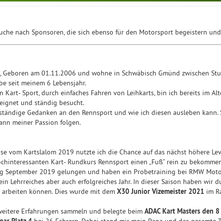
Suche nach Sponsoren, die sich ebenso für den Motorsport begeistern und
, Geboren am 01.11.2006 und wohne in Schwäbisch Gmünd zwischen Stut
be seit meinem 6 Lebensjahr.
n Kart- Sport, durch einfaches Fahren von Leihkarts, bin ich bereits im A
eignet und ständig besucht.
ständige Gedanken an den Rennsport und wie ich diesen ausleben kann. So
ann meiner Passion folgen.
se vom Kartslalom 2019 nutzte ich die Chance auf das nächst höhere Le
ochinteressanten Kart- Rundkurs Rennsport einen „Fuß“ rein zu bekommen
ang September 2019 gelungen und haben ein Probetraining bei RMW Moto
in Lehrreiches aber auch erfolgreiches Jahr. In dieser Saison haben wir 
n arbeiten können. Dies wurde mit dem
X30 Junior Vizemeister 2021
im R
weitere Erfahrungen sammeln und belegte beim
ADAC Kart Masters den 8