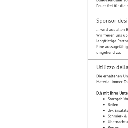
Bundesendlauf so
Feuer frei für di
Sponsor desi
... wird aus allen
Wir freuen uns üb
langfristige Part
Eine aussagefähig
umgehend zu.
Utilizzo del
Die erhaltenen Un
Material immer Top
D.h mit Ihrer Unt
Startgebüh
Reifen
div. Ersatzt
Schmier- &
Übernacht
Benzin