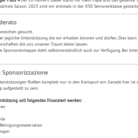
gar Platz 4
bei 26 Fahrern. Dabei stand mir mein Papa und das gesamte 
e nächste Saison. 2023 sind wir erstmals in der X30 Seniorenklasse gestar
derato
 Bereichen gesucht.
er jegliche Unterstützung die wir erhalten können und dürfen. Dies kan
nerschaften die uns unseren Traum leben lassen.
e Sponsorenmappe steht selbstverständlich auch zur Verfügung. Bei Inter
la Sponsorizzazione
terstützungen fließen komplett nur in den Kartsport ein. Gerade hier ist 
 aufgestellt zu sein.
erstützung soll folgendes Finanziert werden:
ren
eile
 Reinigungsmaterialien
ungen