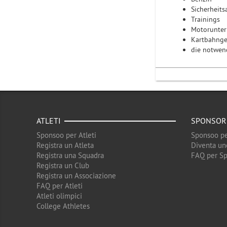
Sicherheit
Trainings
Motorunter
Kartbahng
die notwend
ATLETI
SPONSOR
Sponsoo per Atleti
Sponsoo pe
Registra un Atleta
Diventa un
Registra una Squadra
FAQ per S
Registra un Club
Registra un Associazione
FAQ per Atleti
Atleti olimpici
College Athletes