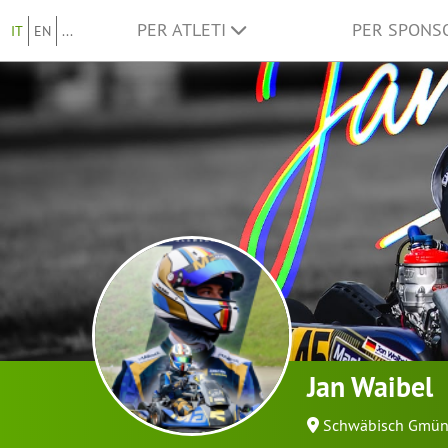
PER ATLETI
PER SPON
IT
EN
...
Jan Waibel
Schwäbisch Gmü