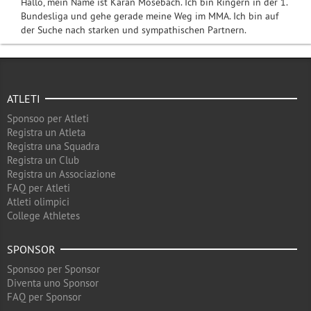
Hallo, mein Name ist Karan Mosebach. Ich bin Ringern in der 1.
Bundesliga und gehe gerade meine Weg im MMA. Ich bin auf
der Suche nach starken und sympathischen Partnern.
ATLETI
Sponsoo per Atleti
Registra un Atleta
Registra una Squadra
Registra un Club
Registra un Associazione
FAQ per Atleti
Atleti olimpici
College Athletes
SPONSOR
Sponsoo per Sponsor
Diventa uno Sponsor
FAQ per Sponsor