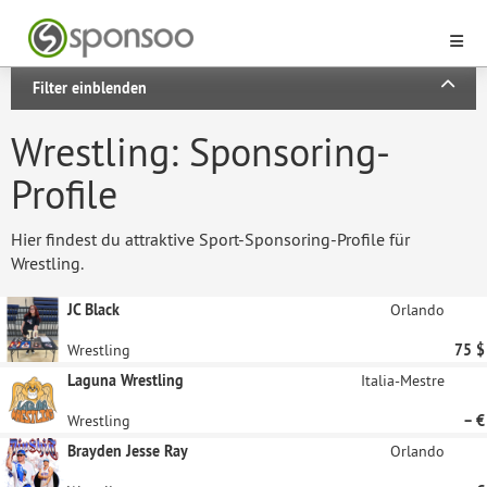
Filter einblenden
Wrestling: Sponsoring-
Profile
Hier findest du attraktive Sport-Sponsoring-Profile für
Wrestling.
JC Black
Orlando
Wrestling
75 $
Laguna Wrestling
Italia-Mestre
Wrestling
– €
Brayden Jesse Ray
Orlando