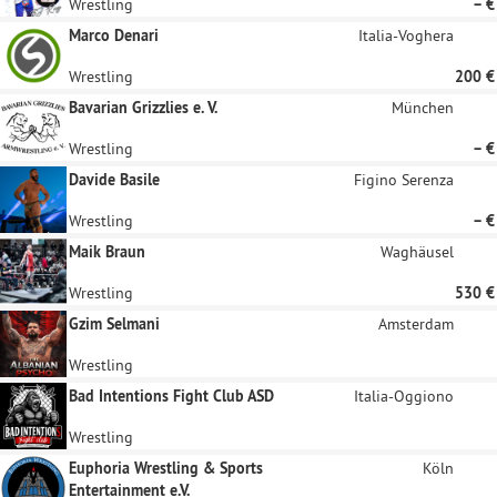
Wrestling
– €
Marco Denari
Italia-Voghera
Wrestling
200 €
Bavarian Grizzlies e. V.
München
Wrestling
– €
Davide Basile
Figino Serenza
Wrestling
– €
Maik Braun
Waghäusel
Wrestling
530 €
Gzim Selmani
Amsterdam
Wrestling
Bad Intentions Fight Club ASD
Italia-Oggiono
Wrestling
Euphoria Wrestling & Sports
Köln
Entertainment e.V.