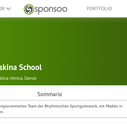
SOR
PORTFOLIO
skina School
tica ritmica
,
Danza
Sommario
tungsorientiertes Team der Rhythmischen Sportgymnastik, mit Mädels in
en.