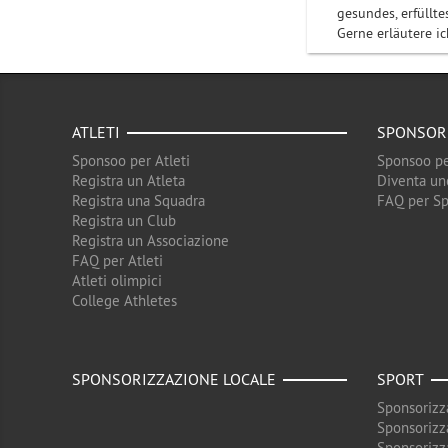
gesundes, erfüllte
Gerne erläutere i
ATLETI
SPONSOR
Sponsoo per Atleti
Sponsoo pe
Registra un Atleta
Diventa un
Registra una Squadra
FAQ per S
Registra un Club
Registra un Associazione
FAQ per Atleti
Atleti olimpici
College Athletes
SPONSORIZZAZIONE LOCALE
SPORT
Sponsorizz
Sponsorizz
Sponsorizz