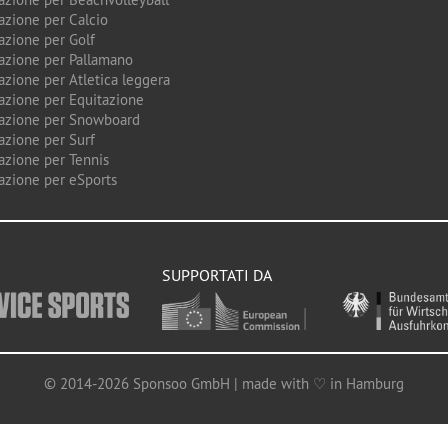
azione per Calcio
azione per Golf
azione per Pallamano
azione per Atletica leggera
azione per Equitazione
azione per Snowboard
azione per Surf
azione per Tennis
azione per eSports
SUPPORTATI DA
© 2014-2026 Sponsoo GmbH | made with ♡ in Hamburg