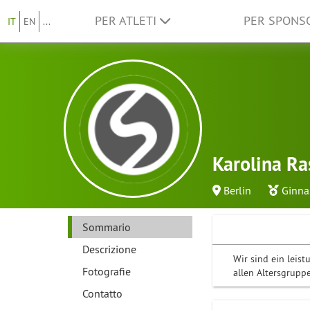
PER ATLETI
PER SPON
IT
EN
...
Karolina Ra
Berlin
Ginnas
Sommario
Descrizione
Wir sind ein leis
Fotografie
allen Altersgrupp
Contatto