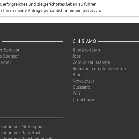
s, erfolgreiches und zielgerichtetes Leben zu führen.
ch Ihnen meine Anfrage persönlich in einem Gespräch.
CHI SIAMO
r Sponsor
Il nostro team
o Sponsor
Jobs
ponsor
Comunicati stampa
Relazioni con gli investitori
Blog
Newsletter
Glossario
F6S
Crunchbase
azione per Motorsport
azione per Basketball
azione per Beachvolleyball