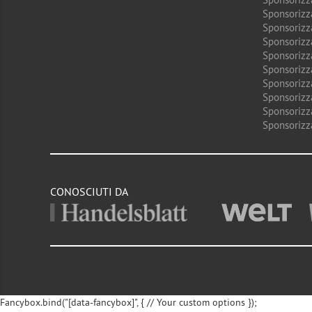
Sponsorizz
Sponsorizz
Sponsorizz
Sponsorizz
Sponsorizz
Sponsorizz
Sponsorizz
Sponsorizz
Sponsorizz
CONOSCIUTI DA
Fancybox.bind("[data-fancybox]", { // Your custom options });