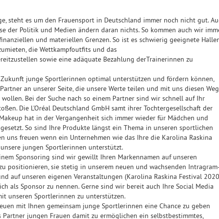
olge, steht es um den Frauensport in Deutschland immer noch nicht gut. A
se der Politik und Medien ändern daran nichts. So kommen auch wir imm
finanziellen und materiellen Grenzen. So ist es schwierig geeignete Halle
umieten, die Wettkampfoutfits und das
eitzustellen sowie eine adäquate Bezahlung derTrainerinnen zu
 Zukunft junge Sportlerinnen optimal unterstützen und fördern können,
 Partner an unserer Seite, die unsere Werte teilen und mit uns diesen Weg
ollen. Bei der Suche nach so einem Partner sind wir schnell auf Ihr
ßen. Die L'Oréal Deutschland GmbH samt ihrer Tochtergesellschaft der
 Makeup hat in der Vergangenheit sich immer wieder für Mädchen und
gesetzt. So sind Ihre Produkte längst ein Thema in unseren sportlichen
n uns freuen wenn ein Unternehmen wie das Ihre die Karolina Raskina
unsere jungen Sportlerinnen unterstützt.
inem Sponsoring sind wir gewillt Ihren Markennamen auf unseren
zu positionieren, sie stetig in unserem neuen und wachsenden Intragram
und auf unseren eigenen Veranstaltungen (Karolina Raskina Festival 202
ich als Sponsor zu nennen. Gerne sind wir bereit auch Ihre Social Media
 mit unseren Sportlerinnen zu unterstützen.
reuen mit Ihnen gemeinsam junge Sportlerinnen eine Chance zu geben
Partner jungen Frauen damit zu ermöglichen ein selbstbestimmtes,