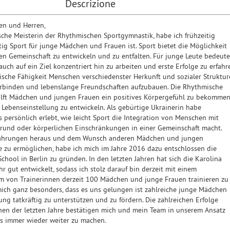
Descrizione
en und Herren,
sche Meisterin der Rhythmischen Sportgymnastik, habe ich frühzeitig
tig Sport für junge Mädchen und Frauen ist. Sport bietet die Möglichkeit
rken Gemeinschaft zu entwickeln und zu entfalten. Für junge Leute bedeute
auch auf ein Ziel konzentriert hin zu arbeiten und erste Erfolge zu erfahr
ische Fähigkeit Menschen verschiedenster Herkunft und sozialer Struktu
erbinden und lebenslange Freundschaften aufzubauen. Die Rhythmische
ilft Mädchen und jungen Frauen ein positives Körpergefühl zu bekomme
Lebenseinstellung zu entwickeln. Als gebürtige Ukrainerin habe
s persönlich erlebt, wie leicht Sport die Integration von Menschen mit
rund oder körperlichen Einschränkungen in einer Gemeinschaft macht.
rfahrungen heraus und dem Wunsch anderen Mädchen und jungen
e zu ermöglichen, habe ich mich im Jahre 2016 dazu entschlossen die
chool in Berlin zu gründen. In den letzten Jahren hat sich die Karolina
r gut entwickelt, sodass ich stolz darauf bin derzeit mit einem
m von Trainerinnen derzeit 100 Mädchen und junge Frauen trainieren zu
mich ganz besonders, dass es uns gelungen ist zahlreiche junge Mädchen
ung tatkräftig zu unterstützen und zu fördern. Die zahlreichen Erfolge
nen der letzten Jahre bestätigen mich und mein Team in unserem Ansatz
s immer wieder weiter zu machen.