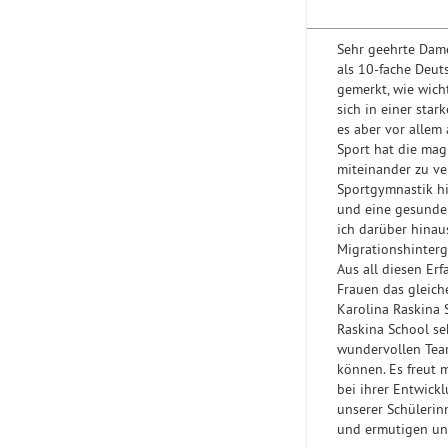
Sehr geehrte Dam
als 10-fache Deut
gemerkt, wie wich
sich in einer sta
es aber vor allem 
Sport hat die mag
miteinander zu v
Sportgymnastik h
und eine gesunde 
ich darüber hinau
Migrationshinterg
Aus all diesen E
Frauen das gleich
Karolina Raskina S
Raskina School seh
wundervollen Tea
können. Es freut 
bei ihrer Entwickl
unserer Schülerin
und ermutigen un