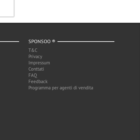
SPONSOO ®
T&C
Privacy
Impressum
Conttati
FAQ
Feedback
Programma per agenti di vendita