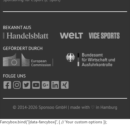
BEKANNT AUS
GEFÖRDERT DURCH
FOLGE UNS
© 2014-2026 Sponsoo GmbH | made with ♡ in Hamburg
Fancybox.bind("[data-fancybox]", { // Your custom options });