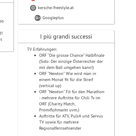
kersche-freestyle.at
Googleplus
Leo
d!
I più grandi successi
as
TV Erfahrungen:
ORF “Die grosse Chance” Halbfinale
(Sido: Der einzige Österreicher der
mit dem Ball umgehen kann!)
ORF “Newton” Wie wird man in
einem Monat fit für die Streif
(vertical up)
ORF “Newton” Fit für den Marathon
- mehrere Auftritte für Chili Tv im
ORF (Charity Match,
Promiflohmarkt uvm.)
Auftritte für ATV, Puls4 und Servus
TV sowie für mehrere
Regionalfernsehsender