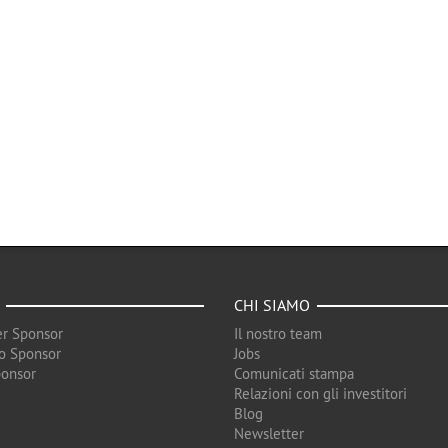
CHI SIAMO
r Sponsor
Il nostro team
o Sponsor
Jobs
ponsor
Comunicati stampa
Relazioni con gli investitori
Blog
Newsletter