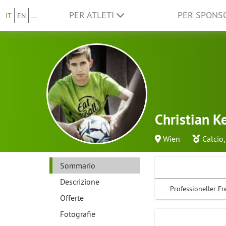
PER ATLETI
PER SPON
IT
EN
...
Christian K
Wien
Calcio
,
Sommario
Descrizione
Professioneller Fr
Offerte
Fotografie