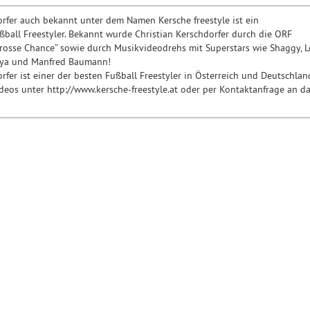
orfer auch bekannt unter dem Namen Kersche freestyle ist ein
ußball Freestyler. Bekannt wurde Christian Kerschdorfer durch die ORF
rosse Chance” sowie durch Musikvideodrehs mit Superstars wie Shaggy, 
laya und Manfred Baumann!
rfer ist einer der besten Fußball Freestyler in Österreich und Deutschlan
deos unter http://www.kersche-freestyle.at oder per Kontaktanfrage an d