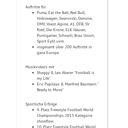
Auftritte für
Puma, Eat the Ball, Red Bull,
Volkswagen, Swarovski, Danone,
OMV, Voest Alpine, A1, ÖFB, SV
Ried, Die Krone, ELK Häuser,
Puntigamer, Schnaitl, Brau Union,
Sport Eybl uvm.
insgesamt über 200 Auftritte in
ganz Europa
Musikvideo’s mit
Shaggy & Leo Aberer “Football is
my Life”
Eric Papilaya & Manfred Baumann ”
Ready to Move”
Sportliche Erfolge
9. Platz Freestyle Football World
Championships 2013 Kategorie
showflow
10. Platz Freestyle Football World