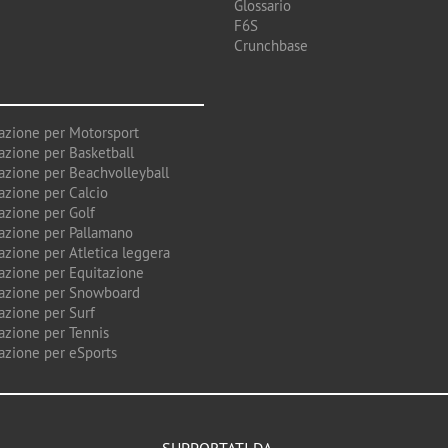
Glossario
F6S
Crunchbase
azione per Motorsport
azione per Basketball
azione per Beachvolleyball
azione per Calcio
azione per Golf
azione per Pallamano
azione per Atletica leggera
azione per Equitazione
azione per Snowboard
azione per Surf
azione per Tennis
azione per eSports