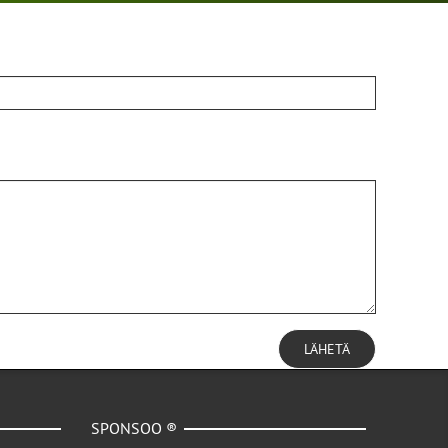
LÄHETÄ
SPONSOO ®