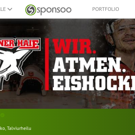
LLE
PORTFOLIO
e
kko
,
Talviurheilu