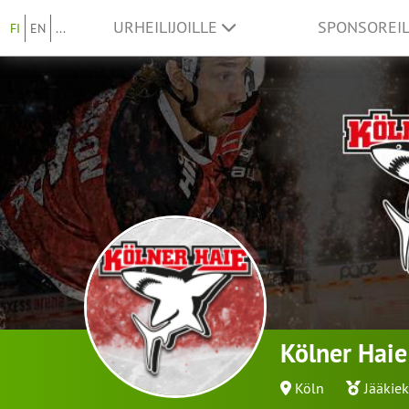
URHEILIJOILLE
SPONSOREI
FI
EN
...
Kölner Hai
Köln
Jääkie