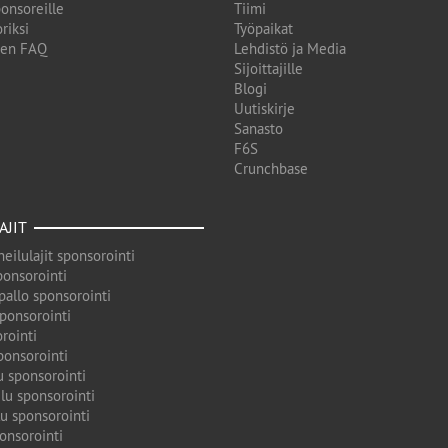
onsoreille
Tiimi
riksi
Työpaikat
den FAQ
Lehdistö ja Media
Sijoittajille
Blogi
Uutiskirje
Sanasto
F6S
Crunchbase
AJIT
eilulajit sponsorointi
ponsorointi
pallo sponsorointi
sponsorointi
rointi
ponsorointi
u sponsorointi
lu sponsorointi
u sponsorointi
onsorointi