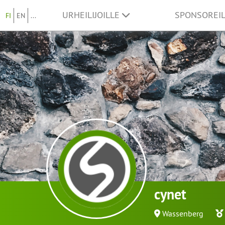
URHEILIJOILLE
SPONSOREI
FI
EN
...
cynet
Wassenberg