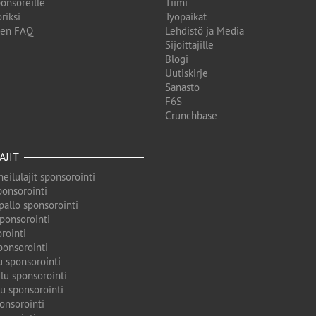
onsoreille
Tiimi
riksi
Työpaikat
den FAQ
Lehdistö ja Media
Sijoittajille
Blogi
Uutiskirje
Sanasto
F6S
Crunchbase
AJIT
eilulajit sponsorointi
ponsorointi
pallo sponsorointi
sponsorointi
rointi
ponsorointi
u sponsorointi
lu sponsorointi
u sponsorointi
onsorointi