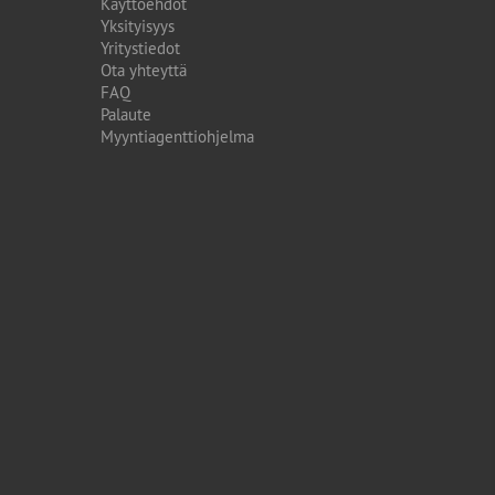
Käyttöehdot
Yksityisyys
Yritystiedot
Ota yhteyttä
FAQ
Palaute
Myyntiagenttiohjelma