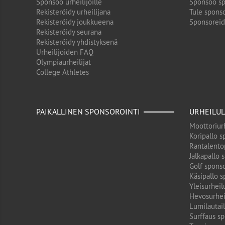
Sponsoo urheilijoille
Sponsoo sp
Rekisteröidy urheilijana
Tule sponso
Rekisteröidy joukkueena
Sponsorei
Rekisteröidy seurana
Rekisteröidy yhdistyksenä
Urheilijoiden FAQ
Olympiaurheilijat
College Athletes
PAIKALLINEN SPONSOROINTI
URHEILUL
Moottoriurh
Koripallo s
Rantalento
Jalkapallo 
Golf sponso
Käsipallo s
Yleisurheil
Hevosurhei
Lumilautail
Surffaus sp