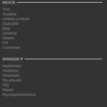
MEISTÄ
Tiimi
Työpaikat
Lehdistö ja Media
Sijoittajille
Blogi
Uutiskirje
Sanasto
F6S
Crunchbase
SPONSOO ®
Käyttöehdot
Yksityisyys
Yritystiedot
Ota yhteyttä
FAQ
Palaute
Myyntiagenttiohjelma