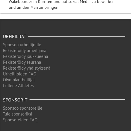
Wakeboarder in Kärnten und auf sozial Media zu bewerben
und an den Man zu bringen.
URHEILIJAT
Sponsoo urheilijoille
Rekisteröidy urheilijana
Rekisteröidy joukkueena
Rekisteröidy seurana
Rekisteröidy yhdistyksenä
Urheilijoiden FAQ
Olympiaurheilijat
College Athletes
SPONSORIT
Sponsoo sponsoreille
Tule sponsoriksi
Sponsoreiden FAQ