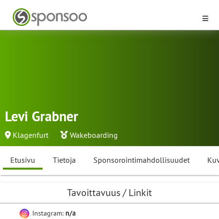
Levi Grabner
Klagenfurt
Wakeboarding
Etusivu
Tietoja
Sponsorointimahdollisuudet
Kuv
Tavoittavuus / Linkit
Instagram:
n/a