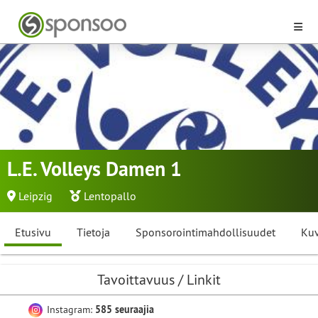
L.E. Volleys Damen 1
Leipzig
Lentopallo
Etusivu
Tietoja
Sponsorointimahdollisuudet
Kuv
Tavoittavuus / Linkit
Instagram:
585 seuraajia