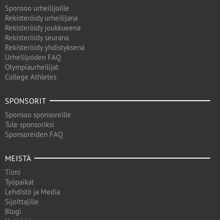
Sponsoo urheilijoille
Rekisteröidy urheilijana
Rekisteröidy joukkueena
Rekisteröidy seurana
Rekisteröidy yhdistyksenä
Urheilijoiden FAQ
Olympiaurheilijat
College Athletes
SPONSORIT
Sponsoo sponsoreille
Tule sponsoriksi
Sponsoreiden FAQ
MEISTÄ
Tiimi
Työpaikat
Lehdistö ja Media
Sijoittajille
Blogi