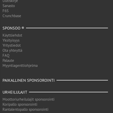
Uutiskirje
Sanasto
F6S
Crunchbase
SPONSOO ®
Käyttöehdot
Yksityisyys
Yritystiedot
Ota yhteyttä
FAQ
Palaute
Myyntiagenttiohjelma
PAIKALLINEN SPONSOROINTI
URHEILULAJIT
Moottoriurheilulajit sponsorointi
Koripallo sponsorointi
Rantalentopallo sponsorointi