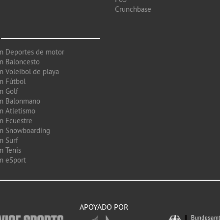
Crunchbase
en Deportes de motor
en Baloncesto
n Voleibol de playa
en Fútbol
n Golf
en Balonmano
en Atletismo
en Ecuestre
en Snowboarding
n Surf
n Tenis
en eSport
APOYADO POR