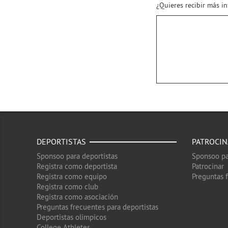
¿Quieres recibir más i
DEPORTISTAS
PATROCI
Sponsoo para deportistas
Sponsoo pa
Registra como deportista
Patrocinar
Registra como equipo
Preguntas 
Registra como club
Registra como asociación
Preguntas frecuentes para deportistas
Deportistas olimpicos
College Athletes