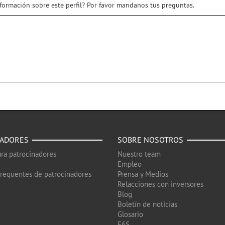
nformación sobre este perfil? Por favor mandanos tus preguntas.
NADORES
SOBRE NOSOTROS
ra patrocinadores
Nuestro team
Empleo
frequentes de patrocinadores
Prensa y Medios
Relacciones con inversores
Blog
Boletín de noticias
Glosario
F6S