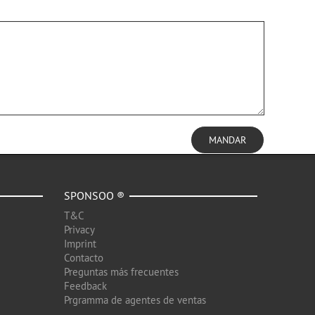
MANDAR
SPONSOO ®
T&C
Privacy
Imprint
Contacto
Preguntas más frecuentes
Feedback
Prgramma de agentes de ventas