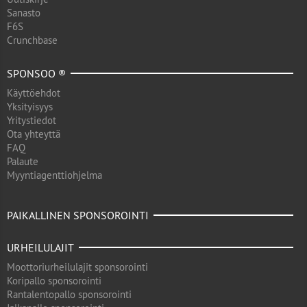
Sanasto
F6S
Crunchbase
SPONSOO ®
Käyttöehdot
Yksityisyys
Yritystiedot
Ota yhteyttä
FAQ
Palaute
Myyntiagenttiohjelma
PAIKALLINEN SPONSOROINTI
URHEILULAJIT
Moottoriurheilulajit sponsorointi
Koripallo sponsorointi
Rantalentopallo sponsorointi