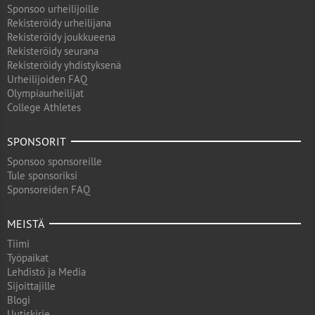
Sponsoo urheilijoille
Rekisteröidy urheilijana
Rekisteröidy joukkueena
Rekisteröidy seurana
Rekisteröidy yhdistyksenä
Urheilijoiden FAQ
Olympiaurheilijat
College Athletes
SPONSORIT
Sponsoo sponsoreille
Tule sponsoriksi
Sponsoreiden FAQ
MEISTÄ
Tiimi
Työpaikat
Lehdistö ja Media
Sijoittajille
Blogi
Uutiskirje