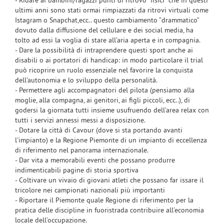
- Ridare ai bambini/ragazzi punti di ritrovo “fisici” che in questi
ultimi anni sono stati ormai rimpiazzati da ritrovi virtuali come
Istagram o Snapchat,ecc.. questo cambiamento “drammatico”
dovuto dalla diffusione del cellulare e dei social media, ha
tolto ad essi la voglia di stare all’aria aperta e in compagnia.
- Dare la possibilità di intraprendere questi sport anche ai
disabili o ai portatori di handicap: in modo particolare il trial
può ricoprire un ruolo essenziale nel favorire la conquista
dell'autonomia e lo sviluppo della personalità.
- Permettere agli accompagnatori del pilota (pensiamo alla
moglie, alla compagna, ai genitori, ai figli piccoli, ecc..), di
godersi la giornata tutti insieme usufruendo dell’area relax con
tutti i servizi annessi messi a disposizione.
- Dotare la città di Cavour (dove si sta portando avanti
l'impianto) e la Regione Piemonte di un impianto di eccellenza
di riferimento nel panorama internazionale.
- Dar vita a memorabili eventi che possano produrre
indimenticabili pagine di storia sportiva
- Coltivare un vivaio di giovani atleti che possano far issare il
tricolore nei campionati nazionali più importanti
- Riportare il Piemonte quale Regione di riferimento per la
pratica delle discipline in fuoristrada contribuire all’economia
locale dell’occupazione.