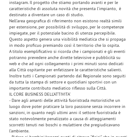
instagram. Il progetto che stiamo portando avanti e per le
caratteristiche di assoluta novità che presenta l'impianto, è
destinato a diventare un caso di studio.
Nell’area geografica di riferimento non esistono realtà simili
per estensione, per possibilità di sviluppo, per le competenze
impiegate, per il potenziale bacino di utenza percepibile.
Questo aspetto genera una visibilità mediatica che si propaga
in modo proficuo premiando così il territorio che lo ospita.
A titolo esemplificativo si ricorda che i campionati e gli eventi
potranno prevedere anche dirette televisive e pubblicità su
web e che ad ogni collegamento i primi minuti sono dedicati
alla Città ospitante per enfatizzare le caratteristiche salienti.
Inoltre tutti i Campionati partendo dal Regionale sono seguiti
da tutta la stampa di settore e quotidiani sportivi con un
importante contributo mediatico riflesso sulla Città.
IL CORE BUSINESS DELL’ATTIVITA’
- Dare agli amanti delle attività fuoristrada motoristiche un
luogo dove poter praticare la loro passione senza incorrere in
sanzioni, in quanto negli ultimi anni il settore fuoristrada è
stato notevolmente penalizzato a causa di atteggiamenti
scorretti tenuti nei boschi o mulattiere che pregiudicavano
l’ambiente.