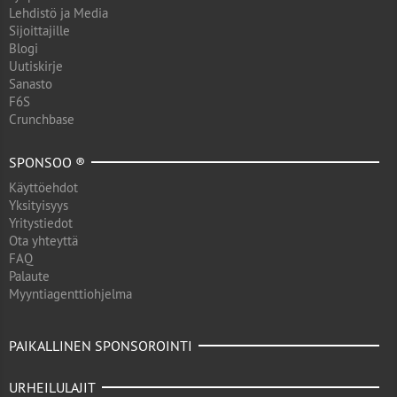
Lehdistö ja Media
Sijoittajille
Blogi
Uutiskirje
Sanasto
F6S
Crunchbase
SPONSOO ®
Käyttöehdot
Yksityisyys
Yritystiedot
Ota yhteyttä
FAQ
Palaute
Myyntiagenttiohjelma
PAIKALLINEN SPONSOROINTI
URHEILULAJIT