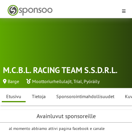
M.C.B.L. RACING TEAM S.S.D.R.L.
Barge
Moottoriurheilulajit
,
Trial
,
Pyöräily
Etusivu
Tietoja
Sponsorointimahdollisuudet
Kuv
Avainluvut sponsoreille
al momento abbiamo attivi pagina facebook e canale