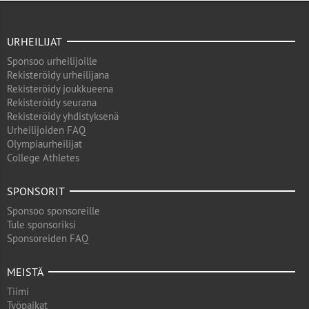
URHEILIJAT
Sponsoo urheilijoille
Rekisteröidy urheilijana
Rekisteröidy joukkueena
Rekisteröidy seurana
Rekisteröidy yhdistyksenä
Urheilijoiden FAQ
Olympiaurheilijat
College Athletes
SPONSORIT
Sponsoo sponsoreille
Tule sponsoriksi
Sponsoreiden FAQ
MEISTÄ
Tiimi
Työpaikat