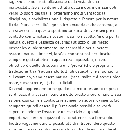
ragazzo che non resti affascinato dalla vista di una
motocicletta. Se si sentono attratti dalla moto, indirizzandoli
verso lo sport del trial si otterranno molti vantaggi: la
disciplina, la socializzazione, il rispetto e l’amore per la natura.
Il trial è una specialità agonistico-amatoriale, che consente, a
chi si avvicina a questo sport motoristico, di avere sempre il
contatto con la natura, nel suo massimo rispetto. Amore per la
natura, questo è l'essenza del trial: l'utilizzo di un mezzo
meccanico quale strumento indispensabile per superare
ostacoli naturali impervi, la sfida con sè stessi per riuscire a
compiere gesti atletici in apparenza impossibili; il vero
obiettivo è quello di superare una "prova" (che è proprio la
traduzione "trial") aggirando tutti gli ostacoli che si pongono
sul cammino, siano essere naturali (sassi, salite e discese ripide,
rocce, curve strette, ...) che artificiali...
Dovendo apprendere come guidare la moto restando in piedi
su di essa, il trialista imparerà molto presto a coordinare la sua
azione, così come a controllare al meglio i suoi movimenti. Ciò
comporta quindi essere il più razionale possibile se vorrà
superare indenne l’ostacolo: un esercizio di grande
importanza, per un ragazzo il cui carattere si sta formando.
Inoltre vogliamo dare la possibilità di intraprendere questo
sport anche ai disabili o ai portatori di handicap, cosa che al