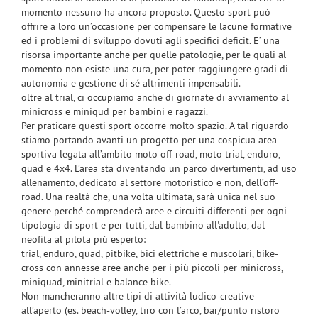
momento nessuno ha ancora proposto. Questo sport può
offrire a loro un’occasione per compensare le lacune formative
ed i problemi di sviluppo dovuti agli specifici deficit. E’ una
risorsa importante anche per quelle patologie, per le quali al
momento non esiste una cura, per poter raggiungere gradi di
autonomia e gestione di sé altrimenti impensabili.
oltre al trial, ci occupiamo anche di giornate di avviamento al
minicross e miniqud per bambini e ragazzi.
Per praticare questi sport occorre molto spazio. A tal riguardo
stiamo portando avanti un progetto per una cospicua area
sportiva legata all’ambito moto off-road, moto trial, enduro,
quad e 4x4. L’area sta diventando un parco divertimenti, ad uso
allenamento, dedicato al settore motoristico e non, dell’off-
road. Una realtà che, una volta ultimata, sarà unica nel suo
genere perché comprenderà aree e circuiti differenti per ogni
tipologia di sport e per tutti, dal bambino all'adulto, dal
neofita al pilota più esperto:
trial, enduro, quad, pitbike, bici elettriche e muscolari, bike-
cross con annesse aree anche per i più piccoli per minicross,
miniquad, minitrial e balance bike.
Non mancheranno altre tipi di attività ludico-creative
all’aperto (es. beach-volley, tiro con l’arco, bar/punto ristoro