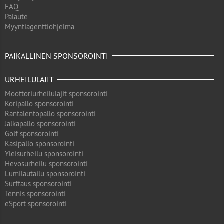
FAQ
Palaute
Myyntiagenttiohjelma
PAIKALLINEN SPONSOROINTI
URHEILULAJIT
Moottoriurheilulajit sponsorointi
Koripallo sponsorointi
Rantalentopallo sponsorointi
Jalkapallo sponsorointi
Golf sponsorointi
Käsipallo sponsorointi
Yleisurheilu sponsorointi
Hevosurheilu sponsorointi
Lumilautailu sponsorointi
Surffaus sponsorointi
Tennis sponsorointi
eSport sponsorointi