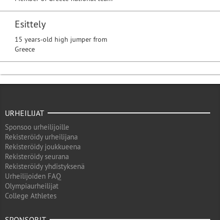
Esittely
15 years-old high jumper from
Greece
URHEILIJAT
Sponsoo urheilijoille
Rekisteröidy urheilijana
Rekisteröidy joukkueena
Rekisteröidy seurana
Rekisteröidy yhdistyksenä
Urheilijoiden FAQ
Olympiaurheilijat
College Athletes
SPONSORIT