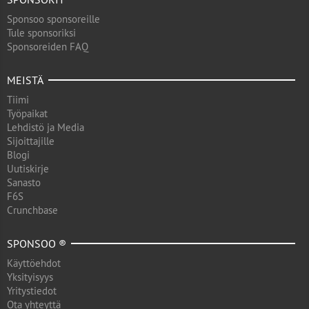
Sponsoo sponsoreille
Tule sponsoriksi
Sponsoreiden FAQ
MEISTÄ
Tiimi
Työpaikat
Lehdistö ja Media
Sijoittajille
Blogi
Uutiskirje
Sanasto
F6S
Crunchbase
SPONSOO ®
Käyttöehdot
Yksityisyys
Yritystiedot
Ota yhteyttä