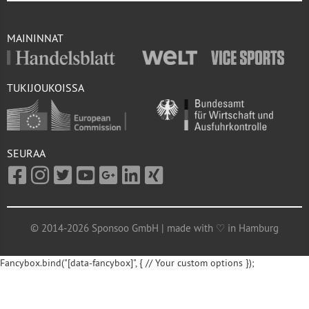
MAININNAT
TUKIJOUKOISSA
SEURAA
© 2014-2026 Sponsoo GmbH | made with ♡ in Hamburg
Fancybox.bind("[data-fancybox]", { // Your custom options });