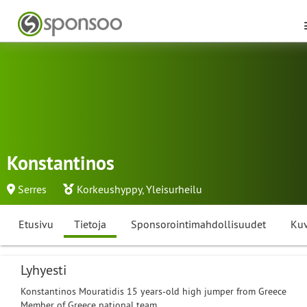
Konstantinos
Serres
Korkeushyppy
,
Yleisurheilu
Etusivu
Tietoja
Sponsorointimahdollisuudet
Kuv
Lyhyesti
Konstantinos Mouratidis 15 years-old high jumper from Greece
Member of Greece national team