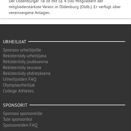
Der Oldenburger TB ist mit ca. 4.500 Mitgliedern der
mitgliederstärkste Verein in Oldenburg (Oldb.). Er verfügt über
vereinseigene Anlagen.
URHEILIJAT
Sponsoo urheilijoille
Rekisteröidy urheilijana
Rekisteröidy joukkueena
Rekisteröidy seurana
Rekisteröidy yhdistyksenä
Urheilijoiden FAQ
Olympiaurheilijat
College Athletes
SPONSORIT
Sponsoo sponsoreille
Tule sponsoriksi
Sponsoreiden FAQ