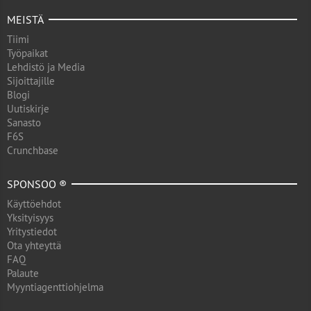
MEISTÄ
Tiimi
Työpaikat
Lehdistö ja Media
Sijoittajille
Blogi
Uutiskirje
Sanasto
F6S
Crunchbase
SPONSOO ®
Käyttöehdot
Yksityisyys
Yritystiedot
Ota yhteyttä
FAQ
Palaute
Myyntiagenttiohjelma