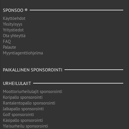
SPONSOO ®
Käyttöehdot
Yksityisyys
Yritystiedot
Ota yhteyttä
FAQ
Palaute
Myyntiagenttiohjelma
PAIKALLINEN SPONSOROINTI
URHEILULAJIT
Moottoriurheilulajit sponsorointi
Koripallo sponsorointi
Rantalentopallo sponsorointi
Jalkapallo sponsorointi
Golf sponsorointi
Käsipallo sponsorointi
Yleisurheilu sponsorointi