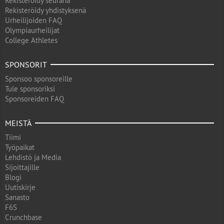
Rekisteröidy seurana
Rekisteröidy yhdistyksenä
Urheilijoiden FAQ
Olympiaurheilijat
College Athletes
SPONSORIT
Sponsoo sponsoreille
Tule sponsoriksi
Sponsoreiden FAQ
MEISTÄ
Tiimi
Työpaikat
Lehdistö ja Media
Sijoittajille
Blogi
Uutiskirje
Sanasto
F6S
Crunchbase