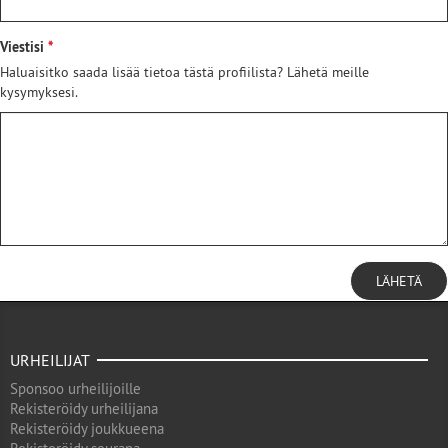
Viestisi
Haluaisitko saada lisää tietoa tästä profiilista? Lähetä meille
kysymyksesi.
LÄHETÄ
URHEILIJAT
Sponsoo urheilijoille
Rekisteröidy urheilijana
Rekisteröidy joukkueena