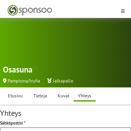
Osasuna
Pamplona/Iruña
Jalkapallo
Etusivu
Tietoja
Kuvat
Yhteys
Yhteys
Sähköpostisi