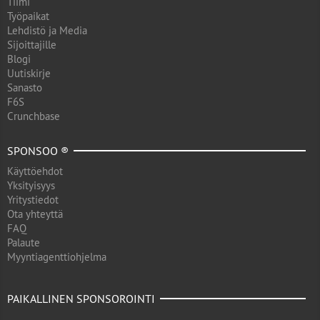
Tiimi
Työpaikat
Lehdistö ja Media
Sijoittajille
Blogi
Uutiskirje
Sanasto
F6S
Crunchbase
SPONSOO ®
Käyttöehdot
Yksityisyys
Yritystiedot
Ota yhteyttä
FAQ
Palaute
Myyntiagenttiohjelma
PAIKALLINEN SPONSOROINTI