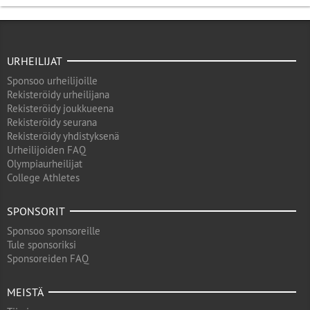
URHEILIJAT
Sponsoo urheilijoille
Rekisteröidy urheilijana
Rekisteröidy joukkueena
Rekisteröidy seurana
Rekisteröidy yhdistyksenä
Urheilijoiden FAQ
Olympiaurheilijat
College Athletes
SPONSORIT
Sponsoo sponsoreille
Tule sponsoriksi
Sponsoreiden FAQ
MEISTÄ