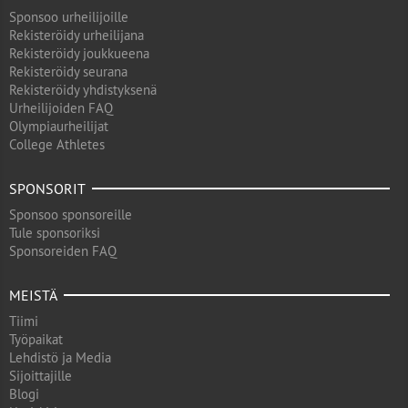
Sponsoo urheilijoille
Rekisteröidy urheilijana
Rekisteröidy joukkueena
Rekisteröidy seurana
Rekisteröidy yhdistyksenä
Urheilijoiden FAQ
Olympiaurheilijat
College Athletes
SPONSORIT
Sponsoo sponsoreille
Tule sponsoriksi
Sponsoreiden FAQ
MEISTÄ
Tiimi
Työpaikat
Lehdistö ja Media
Sijoittajille
Blogi