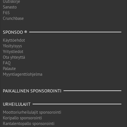
Uutiskirje
Sanasto
F6S
Crunchbase
SPONSOO ®
Käyttöehdot
Yksityisyys
Yritystiedot
Ota yhteyttä
FAQ
Palaute
Myyntiagenttiohjelma
PAIKALLINEN SPONSOROINTI
URHEILULAJIT
Moottoriurheilulajit sponsorointi
Koripallo sponsorointi
Rantalentopallo sponsorointi