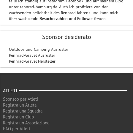
teile ich ständig auf Instagram, Facebook und auf meinem Blog
unter rennrad-hamburg.de. Auch ich profitiere von der
wachsenden beliebtheit des Rennrad fahrens und kann mich
über
wachsende Besucherzahlen und Follower
freuen.
Sponsor desiderato
Outdoor und Camping Ausrüster
Rennrad/Gravel Ausrüster
Rennrad/Gravel Hersteller
ATLETI
Sponsoo per Atleti
Registra un Atleta
Registra una Squadra
Registra un Club
Registra un Associazione
FAQ per Atleti