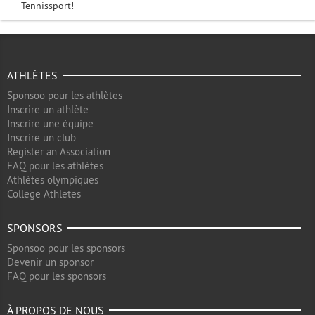
Tennissport!
ATHLÈTES
Sponsoo pour les athlètes
Inscrire un athlète
Inscrire une équipe
Inscrire un club
Register an Association
FAQ pour les athlètes
Athlètes olympiques
College Athletes
SPONSORS
Sponsoo pour les sponsors
Devenir un sponsor
FAQ pour les sponsors
À PROPOS DE NOUS