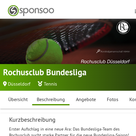
Rochusclub Bundesliga
Düsseldorf
Tennis
Übersicht
Beschreibung
Angebote
Fotos
Ko
Kurzbeschreibung
Erster Aufschlag in eine neue Ära: Das Bundesliga-Team des
Rochusclub sucht starke Partner für die neue Bundesliga-Saison!