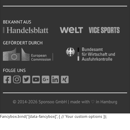
BEKANNT AUS
GEFÖRDERT DURCH
FOLGE UNS
© 2014-2026 Sponsoo GmbH | made with ♡ in Hamburg
Fancybox.bind("[data-fancybox]", { // Your custom options });