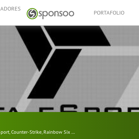
NADORES
PORTAFOLIO
port
,
Counter-Strike
,
Rainbow Six
...