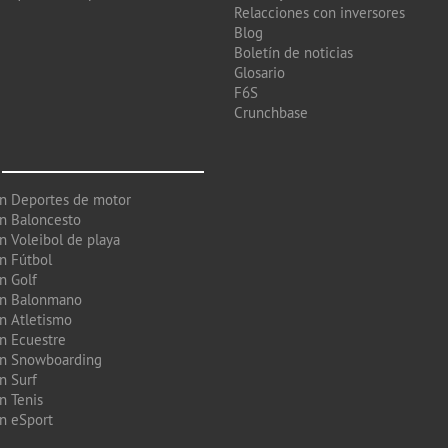
Relacciones con inversores
Blog
Boletín de noticias
Glosario
F6S
Crunchbase
en Deportes de motor
en Baloncesto
n Voleibol de playa
en Fútbol
n Golf
en Balonmano
en Atletismo
en Ecuestre
en Snowboarding
n Surf
n Tenis
en eSport