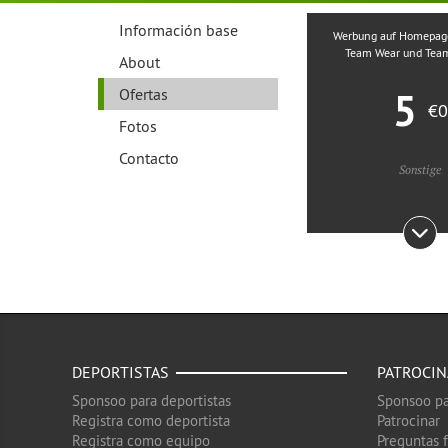
Información base
Werbung auf Homepage
Team Wear und Team
About
5
Ofertas
€0
Fotos
Contacto
Sonstige
DEPORTISTAS
PATROCI
Sponsoo para deportistas
Sponsoo pa
Registra como deportista
Patrocinar
Registra como equipo
Preguntas 