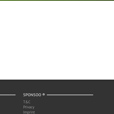
SPONSOO ®
T&C
Privacy
Imprint