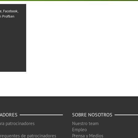
, Facebook,
 Profilen
NADORES
SOBRE NOSOTROS
ra patrocinadores
Nuestro team
Empleo
frequentes de patrocinadores
Prensa y Medios