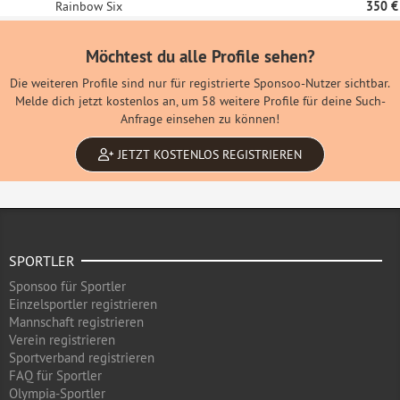
Rainbow Six
350 €
Möchtest du alle Profile sehen?
Die weiteren Profile sind nur für registrierte Sponsoo-Nutzer sichtbar.
Melde dich jetzt kostenlos an, um 58 weitere Profile für deine Such-
Anfrage einsehen zu können!
JETZT KOSTENLOS REGISTRIEREN
SPORTLER
Sponsoo für Sportler
Einzelsportler registrieren
Mannschaft registrieren
Verein registrieren
Sportverband registrieren
FAQ für Sportler
Olympia-Sportler