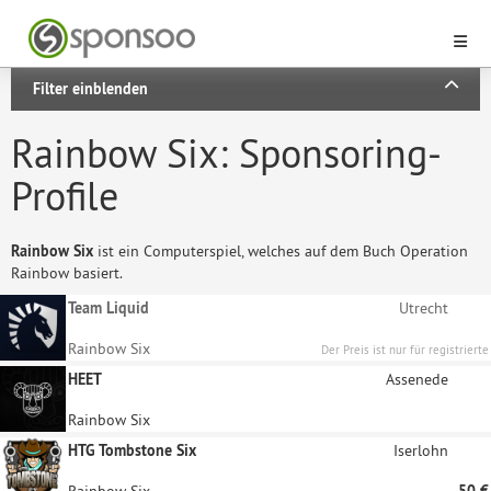
Filter einblenden
Rainbow Six: Sponsoring-
Profile
Rainbow Six
ist ein Computerspiel, welches auf dem Buch Operation
Rainbow basiert.
Team Liquid
Utrecht
Rainbow Six
Der Preis ist nur für registrierte
Unternehmen sichtbar
HEET
Assenede
Rainbow Six
HTG Tombstone Six
Iserlohn
Rainbow Six
50 €