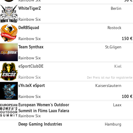
WhiteTigerZ
Berlin
Rainbow Six
DeRBSquad
Rostock
Rainbow Six
150 €
Team Synthax
St.Gilgen
Rainbow Six
eSportClubDE
Kiel
Rainbow Six
Der Preis ist nur für registrierte
Unternehmen sichtbar
sYn.teX eSport
Kaiserslautern
Rainbow Six
100 €
European Women's Outdoor
Laax
Summit in Flims Laax Falera
Rainbow Six
Deep Gaming Industries
Hamburg