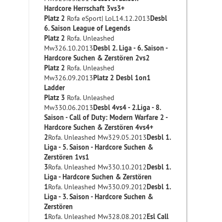
Hardcore Herrschaft 3vs3+
Platz 2
Rofa eSport| LoL14.12.2013
Desbl
6. Saison League of Legends
Platz 2
Rofa. Unleashed
Mw326.10.2013
Desbl 2. Liga - 6. Saison -
Hardcore Suchen & Zerstören 2vs2
Platz 2
Rofa. Unleashed
Mw326.09.2013
Platz 2 Desbl 1on1
Ladder
Platz 3
Rofa. Unleashed
Mw330.06.2013
Desbl 4vs4 - 2.Liga - 8.
Saison - Call of Duty: Modern Warfare 2 -
Hardcore Suchen & Zerstören 4vs4+
2
Rofa. Unleashed Mw329.05.2013
Desbl 1.
Liga - 5. Saison - Hardcore Suchen &
Zerstören 1vs1
3
Rofa. Unleashed Mw330.10.2012
Desbl 1.
Liga - Hardcore Suchen & Zerstören
1
Rofa. Unleashed Mw330.09.2012
Desbl 1.
Liga - 3. Saison - Hardcore Suchen &
Zerstören
1
Rofa. Unleashed Mw328.08.2012
Esl Call