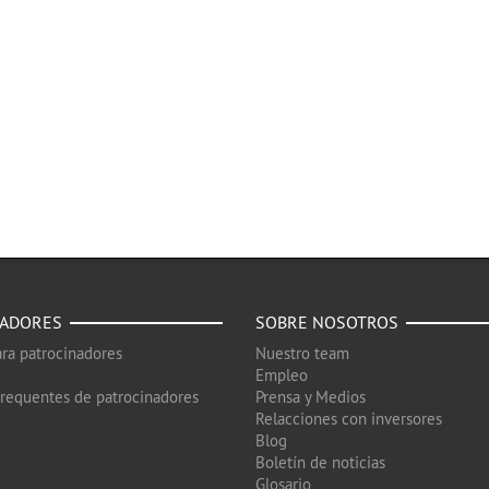
NADORES
SOBRE NOSOTROS
ra patrocinadores
Nuestro team
Empleo
frequentes de patrocinadores
Prensa y Medios
Relacciones con inversores
Blog
Boletín de noticias
Glosario