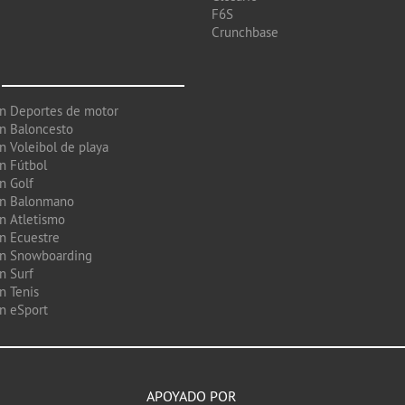
F6S
Crunchbase
en Deportes de motor
en Baloncesto
n Voleibol de playa
en Fútbol
n Golf
en Balonmano
en Atletismo
en Ecuestre
en Snowboarding
n Surf
n Tenis
en eSport
APOYADO POR