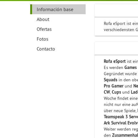
Información base
About
Rofa eSport ist e
Ofertas
verschiedensten G
Fotos
Contacto
Rofa eSport
ist e
Es werden
Games
Gegründet wurde
Squads
in den obe
Pro Gamer
und
Ne
CW
,
Cups
und
Lad
Woche findet ein
nicht nur eine a
über neue Spiele,
Teamspeak 3 Server
Ark Survival Evol
Weiter werden re
den
Zusammenhal