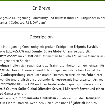
En Breve
ine große Multigaming Community und umfasst rund 130 Mitglieder in de
ames. ( CsGo, LoL, R6S, OW uvm.)
Descripción
ine Multigaming Community mit großen Erfolgen im
E-Sports Bereich
.
wie
LoL
,
R6S
,
OW
und
Counter Strike Global Offensive
gespielt.
Rofa eSport
am
26. Mai 2008
. Momentan hat Rofa
130
aktive Member in
n genannten Spielen.
ulinge
treffen sich regelmässig zu Trainingseinheiten, um gemeinsam für
der
Matches zu trainieren und Erfahrungen auszutauschen. Einmal die
e
Clanbesprechung
statt, um aktuelle Themen zu diskutieren.
Rofa
bietet
ufwendig und grafisch ansprechende
Homepage
, mit Interessanten Artikeln
Informationen
zum
Clan
und den bestehenden Squads, sondern auch
2
, 2 Counter Strike Global Offensive Server, 1 Minecraft Server und einen
ved
Gameserver an.
gelmässige,
gut organisierte Clantreffen
angeboten, um den
Teamgeist
un
t
in Clan zu stärken. Wer einen Clan sucht, über
18 jahre alt
ist, sich