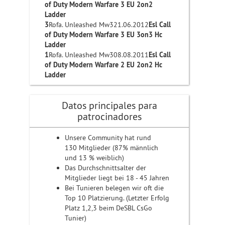
of Duty Modern Warfare 3 EU 2on2
Ladder
3
Rofa. Unleashed Mw321.06.2012
Esl Call
of Duty Modern Warfare 3 EU 3on3 Hc
Ladder
1
Rofa. Unleashed Mw308.08.2011
Esl Call
of Duty Modern Warfare 2 EU 2on2 Hc
Ladder
Datos principales para
patrocinadores
Unsere Community hat rund
130 Mitglieder (87% männlich
und 13 % weiblich)
Das Durchschnittsalter der
Mitglieder liegt bei 18 - 45 Jahren
Bei Tunieren belegen wir oft die
Top 10 Platzierung. (Letzter Erfolg
Platz 1,2,3 beim DeSBL CsGo
Tunier)