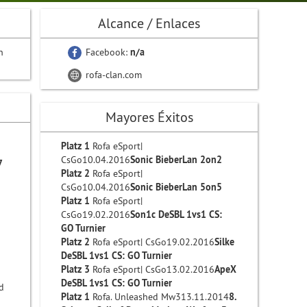
Alcance / Enlaces
n
Facebook:
n/a
rofa-clan.com
Mayores Éxitos
Platz 1
Rofa eSport|
CsGo10.04.2016
Sonic BieberLan 2on2
7
Platz 2
Rofa eSport|
CsGo10.04.2016
Sonic BieberLan 5on5
Platz 1
Rofa eSport|
CsGo19.02.2016
Son1c DeSBL 1vs1 CS:
GO Turnier
Platz 2
Rofa eSport| CsGo19.02.2016
Silke
DeSBL 1vs1 CS: GO Turnier
Platz 3
Rofa eSport| CsGo13.02.2016
ApeX
DeSBL 1vs1 CS: GO Turnier
d
Platz 1
Rofa. Unleashed Mw313.11.2014
8.