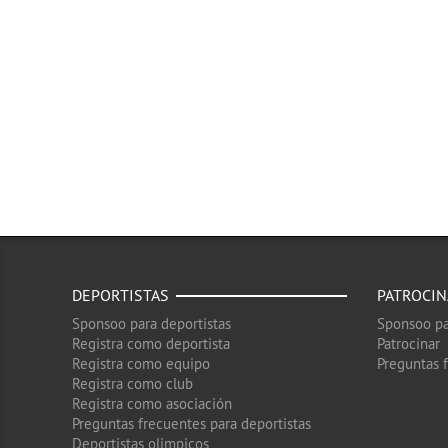
DEPORTISTAS
PATROCI
Sponsoo para deportistas
Sponsoo pa
Registra como deportista
Patrocinar
Registra como equipo
Preguntas 
Registra como club
Registra como asociación
Preguntas frecuentes para deportistas
Deportistas olimpicos