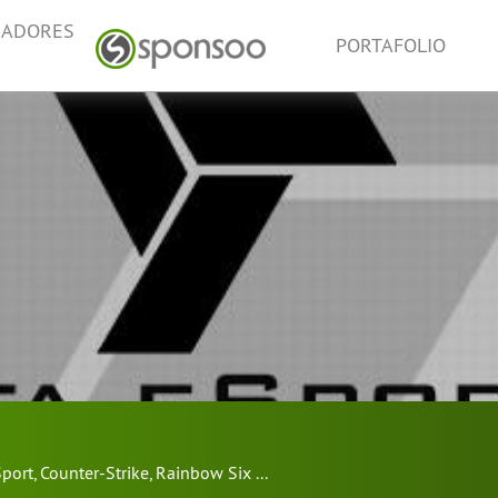
NADORES
PORTAFOLIO
port
,
Counter-Strike
,
Rainbow Six
...